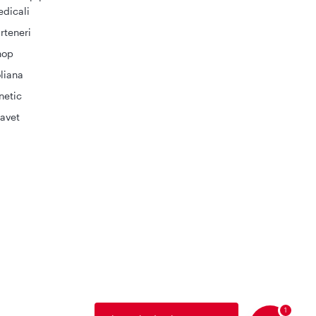
dicali
rteneri
hop
liana
netic
avet