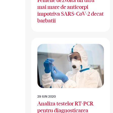
Femeile dezvolta un titru
mai mare de anticorpi
impotriva SARS-CoV-2 decat
barbatii
29 IUN 2020
Analiza testelor RT-PCR
pentru diagnosticarea