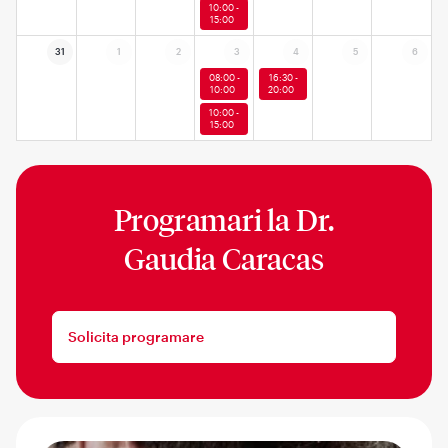
10:00 -
15:00
31
1
2
3
4
5
6
08:00 -
16:30 -
10:00
20:00
10:00 -
15:00
Programari la
Dr.
Gaudia Caracas
Solicita programare