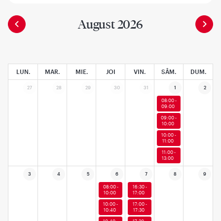
August 2026
LUN.
MAR.
MIE.
JOI
VIN.
SÂM.
DUM.
27
28
29
30
31
1
2
08:00 -
09:00
09:00 -
10:00
10:00 -
11:00
11:00 -
13:00
3
4
5
6
7
8
9
08:00 -
16:30 -
10:00
17:00
10:00 -
17:00 -
10:40
17:30