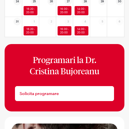
24
25
26
27
28
29
30
16:20 -
16:00 -
14:00 -
20:00
20:00
20:00
31
1
2
3
4
5
6
16:20 -
16:00 -
14:00 -
20:00
20:00
20:00
Programari la
Dr.
Cristina Bujoreanu
Solicita programare