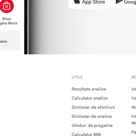
UTILE
R
Rezultate analize
Is
Calculator analize
Va
Dictionar de afectiuni
M
Dictionar de analize
In
Me
Ghiduri de pregatire
Pa
Calculator BMI