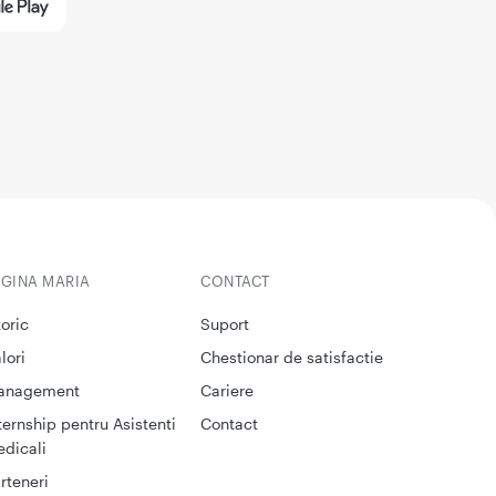
EGINA MARIA
CONTACT
toric
Suport
lori
Chestionar de satisfactie
anagement
Cariere
ternship pentru Asistenti
Contact
dicali
rteneri