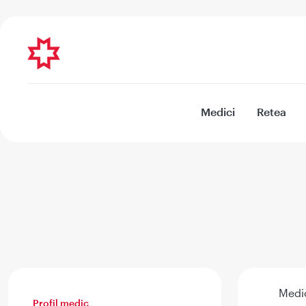
Medici
Retea
Medic
Profil medic