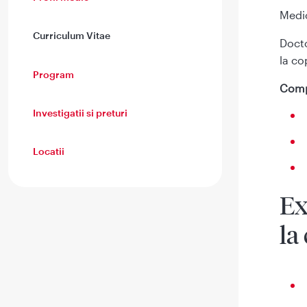
Medic
Curriculum Vitae
Docto
la co
Program
Comp
Investigatii si preturi
Locatii
Ex
la