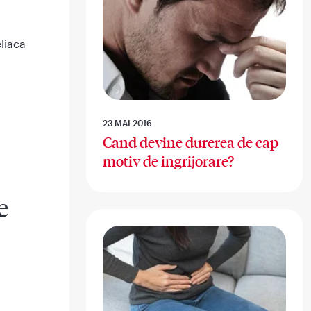
liaca
23 MAI 2016
Cand devine durerea de cap
motiv de ingrijorare?
e