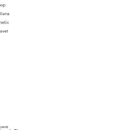
hop
liana
netic
avet