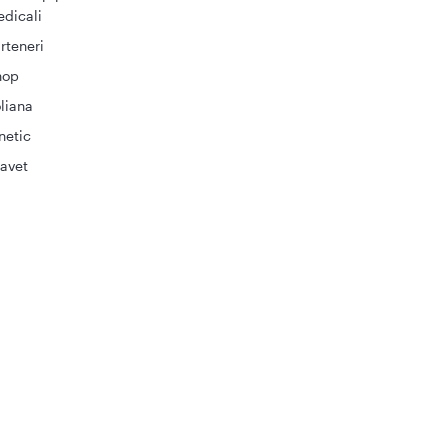
dicali
rteneri
hop
liana
netic
avet