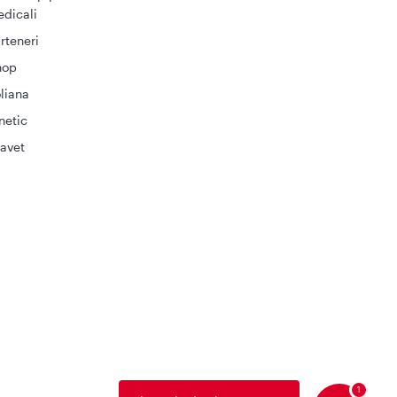
dicali
rteneri
hop
liana
netic
avet