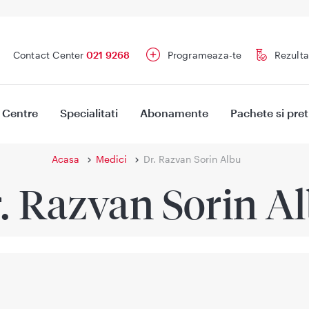
Contact Center
021 9268
Programeaza-te
Rezulta
Centre
Specialitati
Abonamente
Pachete si pret
Acasa
Medici
Dr. Razvan Sorin Albu
. Razvan Sorin A