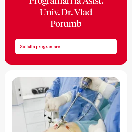
Programari la
Asist.
Univ. Dr. Vlad
Porumb
Solicita programare