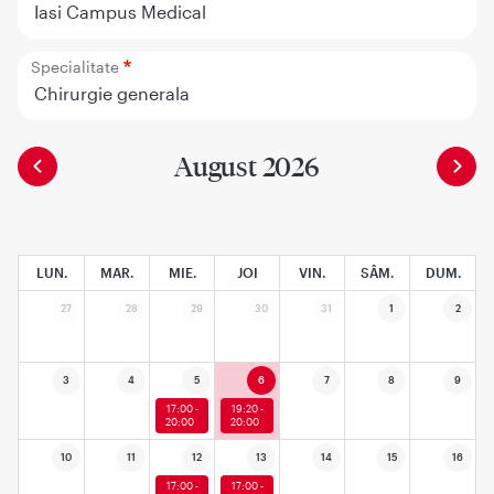
Iasi Campus Medical
Specialitate
Chirurgie generala
August 2026
LUN.
MAR.
MIE.
JOI
VIN.
SÂM.
DUM.
27
28
29
30
31
1
2
3
4
5
6
7
8
9
17:00 -
19:20 -
20:00
20:00
10
11
12
13
14
15
16
17:00 -
17:00 -