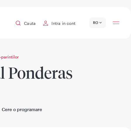
Locatii
RO
Cauta
Intra in cont
parintilor
al Ponderas
Cere o programare