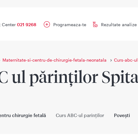
t Center
021 9268
Programeaza-te
Rezultate analize
Maternitate-si-centru-de-chirurgie-fetala-neonatala
Curs-abc-ul-
 ul părinților Spit
ntru chirurgie fetală
Curs ABC-ul parinților
Povești