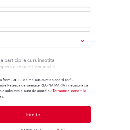
a particip la curs insotita
pleta cu datele insotitorului
a formularului de mai sus sunt de acord sa fiu
catre Reteaua de sanatate REGINA MARIA in legatura cu
ale solicitate si sunt de acord cu
Termenii si conditiile
rs.