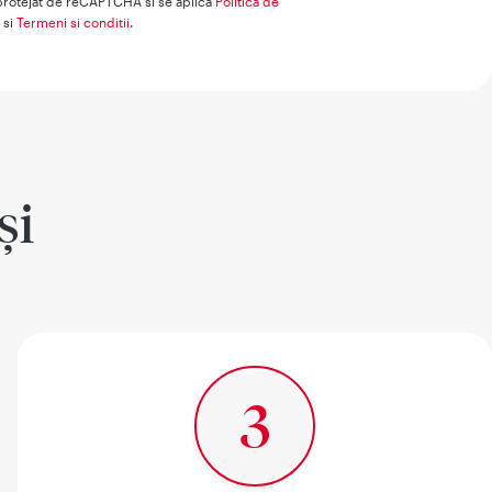
 protejat de reCAPTCHA si se aplica
Politica de
e
si
Termeni si conditii
.
și