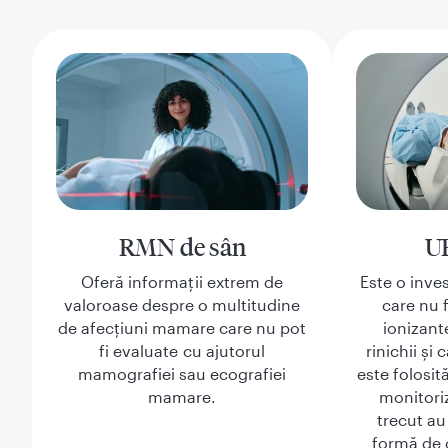
RMN de sân
U
Oferă informații extrem de
Este o inve
valoroase despre o multitudine
care nu f
de afecțiuni mamare care nu pot
ionizant
fi evaluate cu ajutorul
rinichii și
mamografiei sau ecografiei
este folosit
mamare.
monitoriz
trecut au
formă de 