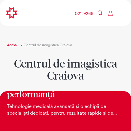
021 9268
Acasa
Centrul de imagistica Craiova
Centrul de imagistica
Craiova
Imagistică medicală de înaltă
performanță
Tehnologie medicală avansată și o echipă de
specialiști dedicați, pentru rezultate rapide și de
încredere