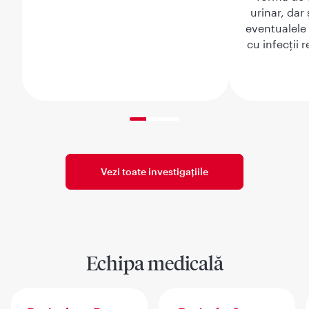
urinar, dar 
eventualele 
cu infecții 
33% completed
Vezi toate investigațiile
Echipa medicală