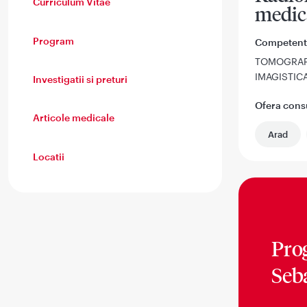
Curriculum Vitae
medic
Program
Competent
TOMOGRAF
IMAGISTIC
Investigatii si preturi
Ofera consul
Articole medicale
Arad
Locatii
Pro
Seb