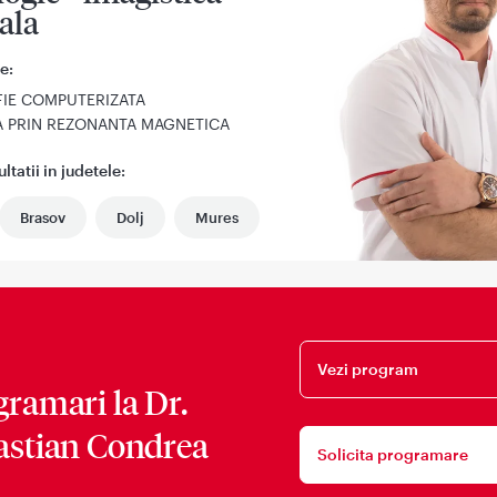
ala
e:
IE COMPUTERIZATA
A PRIN REZONANTA MAGNETICA
tatii in judetele:
Brasov
Dolj
Mures
Vezi program
gramari la
Dr.
astian Condrea
Solicita programare