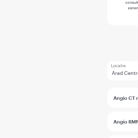
consult
siste
Locatie
Angio CT m
Angio RMN