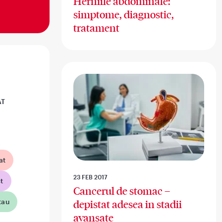
Herniile abdominale:
simptome, diagnostic,
tratament
AT
at
23 FEB 2017
t
Cancerul de stomac –
tau
depistat adesea in stadii
avansate