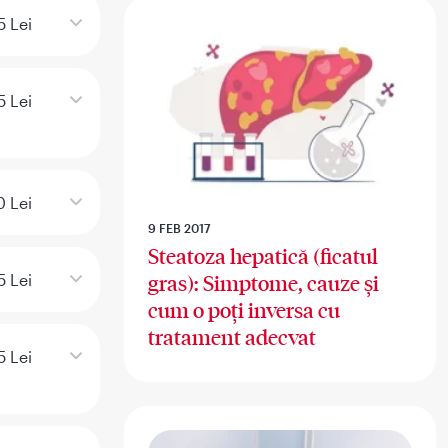
5 Lei
5 Lei
0 Lei
9 FEB 2017
Steatoza hepatică (ficatul
5 Lei
gras): Simptome, cauze și
cum o poți inversa cu
tratament adecvat
5 Lei