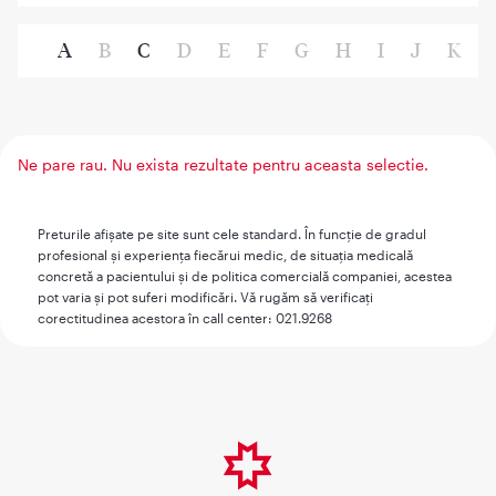
A
B
C
D
E
F
G
H
I
J
K
Ne pare rau. Nu exista rezultate pentru aceasta selectie.
Preturile afişate pe site sunt cele standard. În funcţie de gradul
profesional şi experienţa fiecărui medic, de situaţia medicală
concretă a pacientului şi de politica comercială companiei, acestea
pot varia şi pot suferi modificări. Vă rugăm să verificaţi
corectitudinea acestora în call center: 021.9268