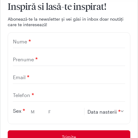
Inspiră si lasă-te inspirat!
Aboneazǎ-te la newsletter și vei gǎsi in inbox doar noutǎți
care te intereseazǎ!
021 9268
Nume
(apelabil din orice retea
nationala, fixa sau mobila)
Prenume
Email
Facebook
Youtube
LinkedIn
Instagram
Telefon
UTILE
Sex
Data nasterii
M
F
CONTACT
REGINA MARIA