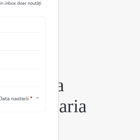
in inbox doar noutǎți
aplicația
Data nasterii
egina Maria