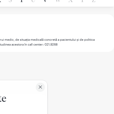
ărui medic, de situaţia medicală concretă a pacientului şi de politica
itudinea acestora în call center: 021.9268
te