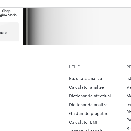
UTILE
R
Rezultate analize
Is
Calculator analize
Va
Dictionar de afectiuni
M
Dictionar de analize
In
Me
Ghiduri de pregatire
Pa
Calculator BMI
S
Termeni si conditii