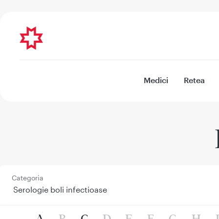
Medici
Retea
Categoria
A
B
C
D
E
F
G
H