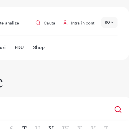
RO
te analize
Cauta
Intra in cont
uri
EDU
Shop
e
R
S
T
U
V
W
X
Y
Z