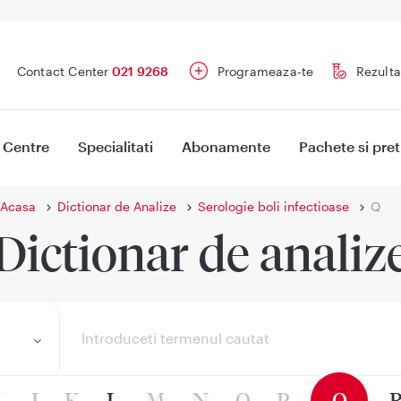
Contact Center
021 9268
Programeaza-te
Rezulta
Centre
Specialitati
Abonamente
Pachete si pret
Acasa
Dictionar de Analize
Serologie boli infectioase
Q
Dictionar de analiz
I
J
K
L
M
N
O
P
Q