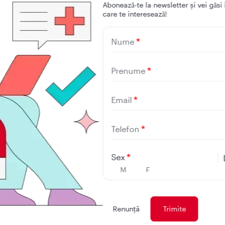
Aboneazǎ-te la newsletter și vei gǎsi 
care te intereseazǎ!
Nume
Prenume
Email
Descarcă 
Telefon
Sex
mobilă R
M
F
Renunţă