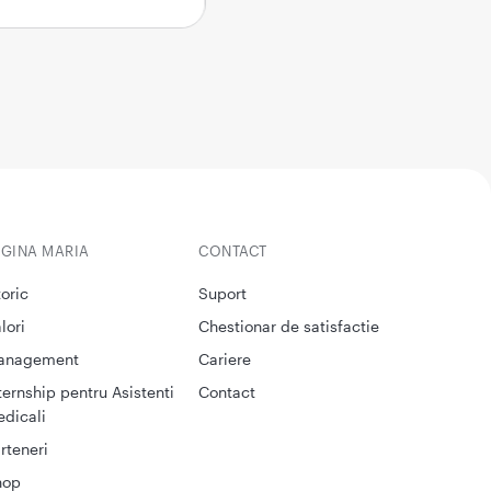
EGINA MARIA
CONTACT
toric
Suport
lori
Chestionar de satisfactie
anagement
Cariere
ternship pentru Asistenti
Contact
dicali
rteneri
hop