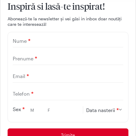
Inspiră si lasă-te inspirat!
Aboneazǎ-te la newsletter și vei gǎsi in inbox doar noutǎți
care te intereseazǎ!
021 9268
Nume
(apelabil din orice retea
nationala, fixa sau mobila)
Prenume
Email
Facebook
Youtube
LinkedIn
Instagram
Telefon
UTILE
Sex
Data nasterii
M
F
CONTACT
REGINA MARIA