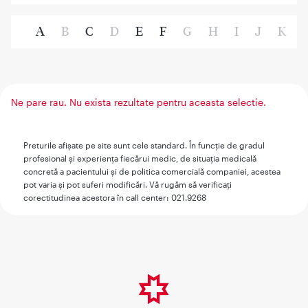
A
B
C
D
E
F
G
H
I
J
K
Ne pare rau. Nu exista rezultate pentru aceasta selectie.
Preturile afişate pe site sunt cele standard. În funcţie de gradul
profesional şi experienţa fiecărui medic, de situaţia medicală
concretă a pacientului şi de politica comercială companiei, acestea
pot varia şi pot suferi modificări. Vă rugăm să verificaţi
corectitudinea acestora în call center: 021.9268