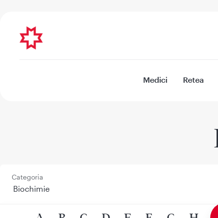
Medici
Retea
Categoria
A
B
C
D
E
F
G
H