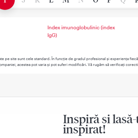
Index imunoglobulinic (index
IgG)
şate pe site sunt cele standard. În funcţie de gradul profesional şi experienţa fiec
mpaniei, acestea pot varia şi pot suferi modificări. Vă rugăm să verificaţi corect
Inspiră si lasă-
inspirat!