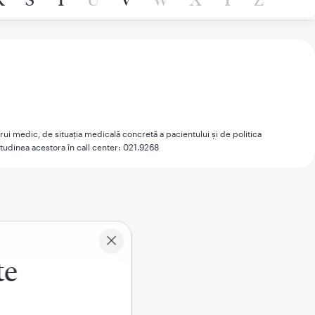
ărui medic, de situaţia medicală concretă a pacientului şi de politica
itudinea acestora în call center: 021.9268
te