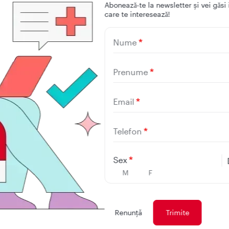
Aboneazǎ-te la newsletter și vei gǎsi 
care te intereseazǎ!
Nume
Prenume
Email
Descarcă 
Telefon
Sex
mobilă R
M
F
Renunţă