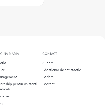
EGINA MARIA
CONTACT
toric
Suport
lori
Chestionar de satisfactie
anagement
Cariere
ternship pentru Asistenti
Contact
dicali
rteneri
hop