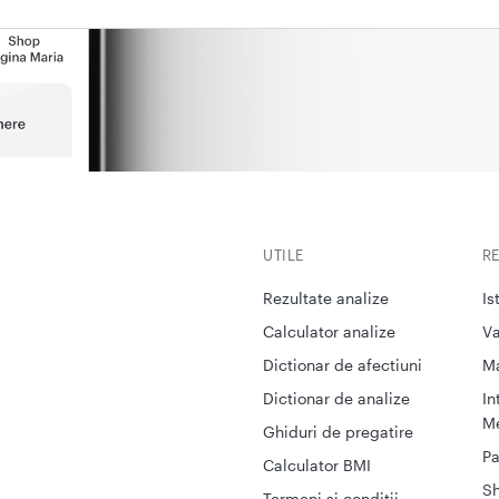
UTILE
R
Rezultate analize
Is
Calculator analize
Va
Dictionar de afectiuni
M
Dictionar de analize
In
Me
Ghiduri de pregatire
Pa
Calculator BMI
S
Termeni si conditii