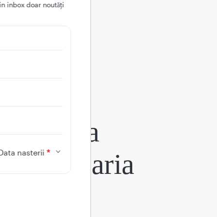
in inbox doar noutǎți
aplicația
Data nasterii
egina Maria