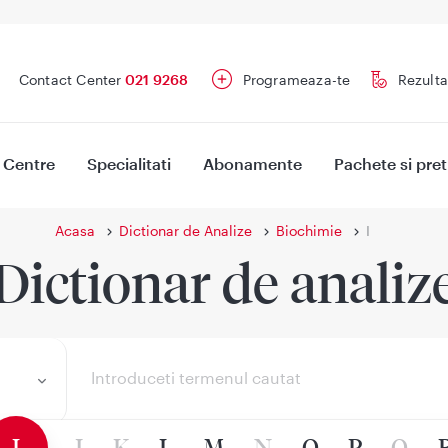
Contact Center
021 9268
Programeaza-te
Rezulta
Centre
Specialitati
Abonamente
Pachete si pret
Acasa
Dictionar de Analize
Biochimie
I
Dictionar de analiz
I
J
K
L
M
N
O
P
Q