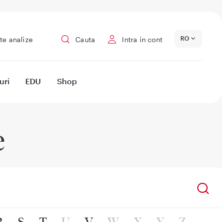
RO
te analize
Cauta
Intra in cont
uri
EDU
Shop
e
R
S
T
U
V
W
X
Y
Z