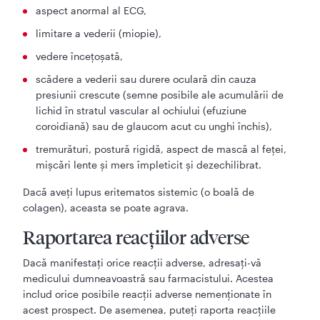
aspect anormal al ECG,
limitare a vederii (miopie),
vedere încețoșată,
scădere a vederii sau durere oculară din cauza
presiunii crescute (semne posibile ale acumulării de
lichid în stratul vascular al ochiului (efuziune
coroidiană) sau de glaucom acut cu unghi închis),
tremurături, postură rigidă, aspect de mască al feței,
mișcări lente și mers împleticit și dezechilibrat.
Dacă aveţi lupus eritematos sistemic (o boală de
colagen), aceasta se poate agrava.
Raportarea reacţiilor adverse
Dacă manifestaţi orice reacţii adverse, adresaţi-vă
medicului dumneavoastră sau farmacistului. Acestea
includ orice posibile reacţii adverse nemenţionate în
acest prospect. De asemenea, puteţi raporta reacţiile