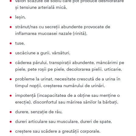
valori scăzute de sodiu care pot produce deshidratare
şi tensiune arterială mică,
leşin,
strănut/nas cu secreţii abundente provocate de
inflamarea mucoasei nazale (rinită),
tuse,
uscăciune a gurii, vărsături,
căderea părului, transpiraţii abundente, mâncărimi pe
piele, pete roşii pe piele, decolorarea pielii, urticarie,
probleme la urinat, necesitate crescută de a urina în
timpul nopţii, creşterea numărului de urinări,
impotență (incapacitatea de a obține sau menține o
erecție), disconfortul sau mărirea sânilor la bărbaţi,
durere, senzaţie de rău,
dureri articulare sau musculare, dureri de spate,
creştere sau scădere a greutăţii corporale.