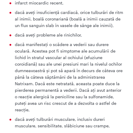
infarct miocardic recent,
dacă aveţi insuficienţă cardiacă, orice tulburări de ritm
al inimii, boală coronariană (boală a inimii cauzată de
un flux sanguin slab în vasele de sânge ale inimii),
dacă aveţi probleme ale rinichilor,
dacă manifestați o scădere a vederii sau durere
oculară. Acestea pot fi simptome ale acumulării de
lichid în stratul vascular al ochiului (efuziune
coroidiană) sau ale unei presiuni mari la nivelul ochilor
dumneavoastră și pot să apară în decurs de câteva ore
până la câteva săptămâni de la administrarea
Natrixam. Dacă este netratată, aceasta poate duce la
pierderea permanentă a vederii. Dacă ați avut anterior
o reacție alergică la peniciline sau la sulfonamide,
puteți avea un risc crescut de a dezvolta o astfel de
reacție,
dacă aveți tulburări musculare, inclusiv dureri
musculare, sensibilitate, slăbiciune sau crampe,