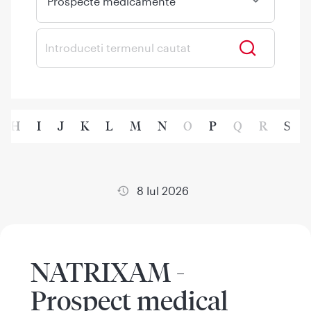
Prospecte medicamente
H
I
J
K
L
M
N
O
P
Q
R
S
8 Iul 2026
NATRIXAM -
Prospect medical