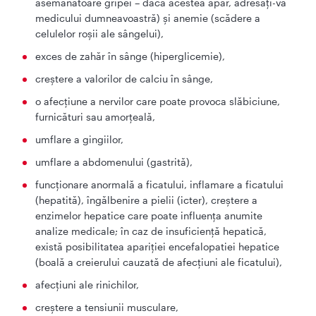
asemănătoare gripei – dacă acestea apar, adresaţi-vă
medicului dumneavoastră) şi anemie (scădere a
celulelor roşii ale sângelui),
exces de zahăr în sânge (hiperglicemie),
creştere a valorilor de calciu în sânge,
o afecţiune a nervilor care poate provoca slăbiciune,
furnicături sau amorţeală,
umflare a gingiilor,
umflare a abdomenului (gastrită),
funcţionare anormală a ficatului, inflamare a ficatului
(hepatită), îngălbenire a pielii (icter), creştere a
enzimelor hepatice care poate influenţa anumite
analize medicale; în caz de insuficienţă hepatică,
există posibilitatea apariţiei encefalopatiei hepatice
(boală a creierului cauzată de afecţiuni ale ficatului),
afecţiuni ale rinichilor,
creştere a tensiunii musculare,