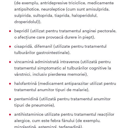
(de exemplu, antridepresive triciclice, medicamente
antipsihotice, neuroleptice (cum sunt amisulprida,
sulpirida, sultoprida, tiaprida, haloperidolul,
droperidolul)),
bepridil (utilizat pentru tratamentul anginei pectorale,
o afecţiune care provoacă durere în piept),
cisapridă, difemanil (utilizate pentru tratamentul
tulburărilor gastrointestinale),
vincamină administrată intravenos (utilizată pentru
tratamentul simptomatic al tulburărilor cognitive la
vârstnici, inclusiv pierderea memoriei),
halofantrină (medicament antiparazitar utilizat pentru
tratamentul anumitor tipuri de malarie),
pentamidină (utilizată pentru tratamentul anumitor
tipuri de pneumonie),
antihistaminice utilizate pentru tratamentul reacţiilor
alergice, cum este febra fânului (de exemplu,
mizolastină, astemizol, terfenadină),