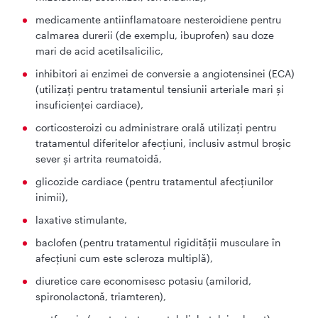
medicamente antiinflamatoare nesteroidiene pentru
calmarea durerii (de exemplu, ibuprofen) sau doze
mari de acid acetilsalicilic,
inhibitori ai enzimei de conversie a angiotensinei (ECA)
(utilizaţi pentru tratamentul tensiunii arteriale mari şi
insuficienţei cardiace),
corticosteroizi cu administrare orală utilizaţi pentru
tratamentul diferitelor afecţiuni, inclusiv astmul broşic
sever şi artrita reumatoidă,
glicozide cardiace (pentru tratamentul afecţiunilor
inimii),
laxative stimulante,
baclofen (pentru tratamentul rigidităţii musculare în
afecţiuni cum este scleroza multiplă),
diuretice care economisesc potasiu (amilorid,
spironolactonă, triamteren),