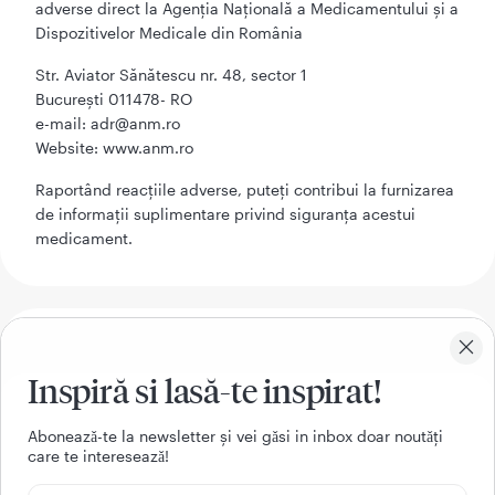
adverse direct la Agenţia Naţională a Medicamentului şi a
Dispozitivelor Medicale din România
Str. Aviator Sănătescu nr. 48, sector 1
București 011478- RO
e-mail: adr@anm.ro
Website: www.anm.ro
Raportând reacţiile adverse, puteţi contribui la furnizarea
de informaţii suplimentare privind siguranţa acestui
medicament.
5. Cum se păstrează Natrixam
Inspiră si lasă-te inspirat!
Nu lăsaţi acest medicament la vederea şi îndemâna
copiilor.
Aboneazǎ-te la newsletter și vei gǎsi in inbox doar noutǎți
care te intereseazǎ!
Nu utilizaţi acest medicament după data de expirare