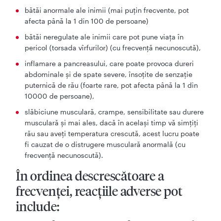
bătăi anormale ale inimii (mai puțin frecvente, pot
afecta până la 1 din 100 de persoane)
bătăi neregulate ale inimii care pot pune viaţa în
pericol (torsada vîrfurilor) (cu frecvenţă necunoscută),
inflamare a pancreasului, care poate provoca dureri
abdominale şi de spate severe, însoţite de senzaţie
puternică de rău (foarte rare, pot afecta până la 1 din
10000 de persoane),
slăbiciune musculară, crampe, sensibilitate sau durere
musculară și mai ales, dacă în același timp vă simțiți
rău sau aveți temperatura crescută, acest lucru poate
fi cauzat de o distrugere musculară anormală (cu
frecvență necunoscută).
În ordinea descrescătoare a
frecvenţei, reacţiile adverse pot
include: