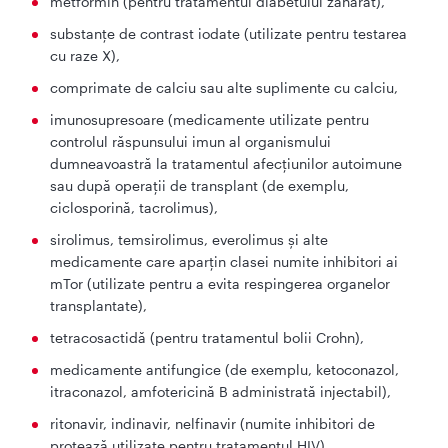
metformin (pentru tratamentul diabetului zaharat),
substanţe de contrast iodate (utilizate pentru testarea
cu raze X),
comprimate de calciu sau alte suplimente cu calciu,
imunosupresoare (medicamente utilizate pentru
controlul răspunsului imun al organismului
dumneavoastră la tratamentul afecțiunilor autoimune
sau după operații de transplant (de exemplu,
ciclosporină, tacrolimus),
sirolimus, temsirolimus, everolimus și alte
medicamente care aparțin clasei numite inhibitori ai
mTor (utilizate pentru a evita respingerea organelor
transplantate),
tetracosactidă (pentru tratamentul bolii Crohn),
medicamente antifungice (de exemplu, ketoconazol,
itraconazol, amfotericină B administrată injectabil),
ritonavir, indinavir, nelfinavir (numite inhibitori de
protează utilizate pentru tratamentul HIV),