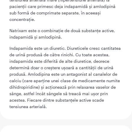
pacienţii care primesc deja indapamidă şi amlodipină
sub formă de comprimate separate, în aceeaşi
concentraţie.
Natrixam este o combinaţie de două substanţe active,
indapamidă şi amlodipină.
Indapamida este un diuretic. Diureticele cresc cantitatea
de urină produsă de către rinichi. Cu toate acestea,
indapamida este diferită de alte diuretice, deorece
determină doar o creştere uşoară a cantităţii de urină
produsă. Amlodipina este un antagonist al canalelor de
calciu (care aparţine unei clase de medicamente numite
dihidropiridine) şi acţionează prin relaxarea vaselor de
sânge, astfel încât sângele să treacă mai uşor prin
acestea. Fiecare dintre substanţele active scade
tensiunea arterială.