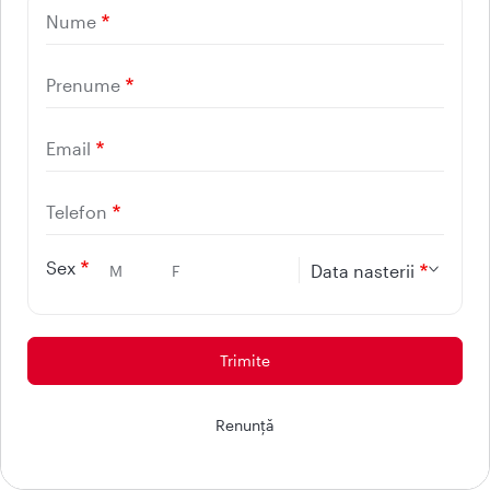
înscrisă pe cutie şi pe flacon sau blister. Data de expirare
Nume
se referă la ultima zi a lunii respective.
A se păstra la temperaturi sub 30°C.
Prenume
Nu aruncaţi niciun medicament pe calea apei sau a
reziduurilor menajere. Întrebaţi farmacistul cum să
Email
aruncaţi medicamentele pe care nu le mai folosiţi. Aceste
măsuri vor ajuta la protejarea mediului.
Telefon
Sex
Data nasterii
M
F
6. Conţinutul ambalajului şi
alte informaţii
Ce conţine Natrixam
Ai nevoie de ajutor? Discuta cu
Renunţă
Maria!
Substanţele active sunt indapamida şi amlodipina.
Un comprimat de Natrixam 1,5 mg/5 mg conţine