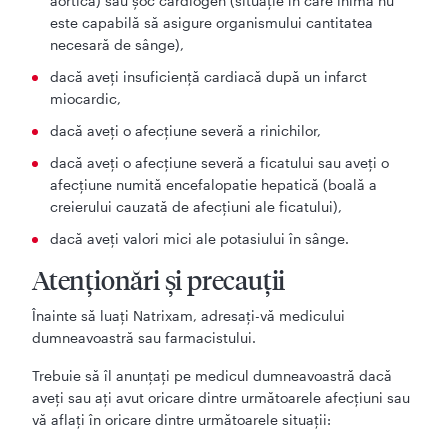
aortică) sau şoc cardiogen (situaţie în care inima nu
este capabilă să asigure organismului cantitatea
necesară de sânge),
dacă aveţi insuficienţă cardiacă după un infarct
miocardic,
dacă aveţi o afecţiune severă a rinichilor,
dacă aveţi o afecţiune severă a ficatului sau aveţi o
afecţiune numită encefalopatie hepatică (boală a
creierului cauzată de afecţiuni ale ficatului),
dacă aveţi valori mici ale potasiului în sânge.
Atenţionări şi precauţii
Înainte să luaţi Natrixam, adresaţi-vă medicului
dumneavoastră sau farmacistului.
Trebuie să îl anunţaţi pe medicul dumneavoastră dacă
aveţi sau aţi avut oricare dintre următoarele afecţiuni sau
vă aflaţi în oricare dintre următoarele situaţii: