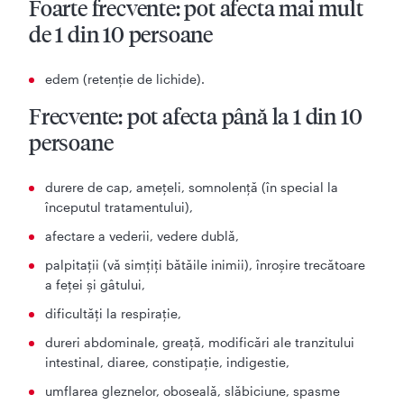
Foarte frecvente: pot afecta mai mult
de 1 din 10 persoane
edem (retenție de lichide).
Frecvente: pot afecta până la 1 din 10
persoane
durere de cap, ameţeli, somnolenţă (în special la
începutul tratamentului),
afectare a vederii, vedere dublă,
palpitaţii (vă simţiţi bătăile inimii), înroşire trecătoare
a feţei şi gâtului,
dificultăţi la respiraţie,
dureri abdominale, greaţă, modificări ale tranzitului
intestinal, diaree, constipaţie, indigestie,
umflarea gleznelor, oboseală, slăbiciune, spasme