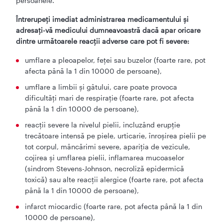
persoanele.
Întrerupeţi imediat administrarea medicamentului şi
adresaţi-vă medicului dumneavoastră dacă apar oricare
dintre următoarele reacţii adverse care pot fi severe:
umflare a pleoapelor, feţei sau buzelor (foarte rare, pot
afecta până la 1 din 10000 de persoane),
umflare a limbii şi gâtului, care poate provoca
dificultăţi mari de respiraţie (foarte rare, pot afecta
până la 1 din 10000 de persoane),
reacţii severe la nivelul pielii, incluzând erupţie
trecătoare intensă pe piele, urticarie, înroşirea pielii pe
tot corpul, mâncărimi severe, apariţia de vezicule,
cojirea şi umflarea pielii, inflamarea mucoaselor
(sindrom Stevens-Johnson, necroliză epidermică
toxică) sau alte reacţii alergice (foarte rare, pot afecta
până la 1 din 10000 de persoane),
infarct miocardic (foarte rare, pot afecta până la 1 din
10000 de persoane),