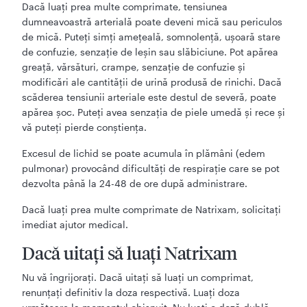
Dacă luaţi prea multe comprimate, tensiunea
dumneavoastră arterială poate deveni mică sau periculos
de mică. Puteţi simţi ameţeală, somnolenţă, uşoară stare
de confuzie, senzaţie de leşin sau slăbiciune. Pot apărea
greaţă, vărsături, crampe, senzaţie de confuzie şi
modificări ale cantităţii de urină produsă de rinichi. Dacă
scăderea tensiunii arteriale este destul de severă, poate
apărea şoc. Puteţi avea senzaţia de piele umedă şi rece şi
vă puteţi pierde conştienţa.
Excesul de lichid se poate acumula în plămâni (edem
pulmonar) provocând dificultăți de respirație care se pot
dezvolta până la 24-48 de ore după administrare.
Dacă luaţi prea multe comprimate de Natrixam, solicitaţi
imediat ajutor medical.
Dacă uitaţi să luaţi Natrixam
Nu vă îngrijoraţi. Dacă uitaţi să luaţi un comprimat,
renunţaţi definitiv la doza respectivă. Luaţi doza