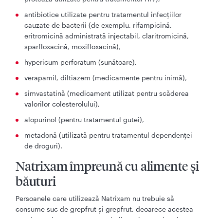
antibiotice utilizate pentru tratamentul infecţiilor
cauzate de bacterii (de exemplu, rifampicină,
eritromicină administrată injectabil, claritromicină,
sparfloxacină, moxifloxacină),
hypericum perforatum (sunătoare),
verapamil, diltiazem (medicamente pentru inimă),
simvastatină (medicament utilizat pentru scăderea
valorilor colesterolului),
alopurinol (pentru tratamentul gutei),
metadonă (utilizată pentru tratamentul dependenței
de droguri).
Natrixam împreună cu alimente şi
băuturi
Persoanele care utilizează Natrixam nu trebuie să
consume suc de grepfrut şi grepfrut, deoarece acestea