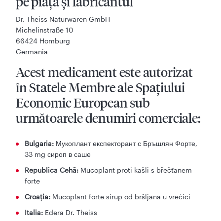
pe piaţă şi fabricantul
Dr. Theiss Naturwaren GmbH
Michelinstraße 10
66424 Homburg
Germania
Acest medicament este autorizat
în Statele Membre ale Spaţiului
Economic European sub
următoarele denumiri comerciale:
Bulgaria:
Мукоплант експекторант с Бръшлян Форте,
33 mg сироп в саше
Republica Cehă:
Mucoplant proti kašli s břečťanem
forte
Croația:
Mucoplant forte sirup od bršljana u vrećici
Italia:
Edera Dr. Theiss