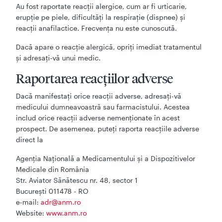
Au fost raportate reacții alergice, cum ar fi urticarie,
erupție pe piele, dificultăți la respirație (dispnee) și
reacții anafilactice. Frecvența nu este cunoscută.
Dacă apare o reacție alergică, opriți imediat tratamentul
și adresați-vă unui medic.
Raportarea reacţiilor adverse
Dacă manifestaţi orice reacţii adverse, adresaţi-vă
medicului dumneavoastră sau farmacistului. Acestea
includ orice reacţii adverse nemenţionate în acest
prospect. De asemenea, puteţi raporta reacţiile adverse
direct la
Agenţia Naţională a Medicamentului şi a Dispozitivelor
Medicale din România
Str. Aviator Sănătescu nr. 48, sector 1
Bucureşti 011478 - RO
e-mail:
adr@anm.ro
Website:
www.anm.ro