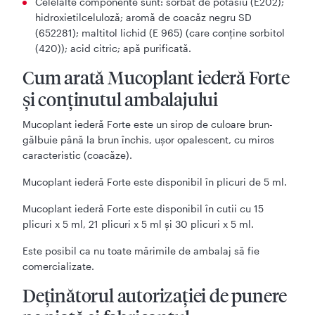
Celelalte componente sunt: sorbat de potasiu (E202);
hidroxietilceluloză; aromă de coacăz negru SD
(652281); maltitol lichid (E 965) (care conține sorbitol
(420)); acid citric; apă purificată.
Cum arată Mucoplant iederă Forte
şi conţinutul ambalajului
Mucoplant iederă Forte este un sirop de culoare brun-
gălbuie până la brun închis, ușor opalescent, cu miros
caracteristic (coacăze).
Mucoplant iederă Forte este disponibil în plicuri de 5 ml.
Mucoplant iederă Forte este disponibil în cutii cu 15
plicuri x 5 ml, 21 plicuri x 5 ml și 30 plicuri x 5 ml.
Este posibil ca nu toate mărimile de ambalaj să fie
comercializate.
Deţinătorul autorizaţiei de punere