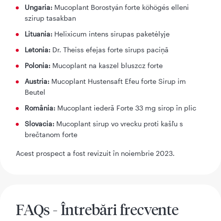
Ungaria:
Mucoplant Borostyán forte köhögés elleni
szirup tasakban
Lituania:
Helixicum intens sirupas paketėlyje
Letonia:
Dr. Theiss efejas forte sīrups paciņā
Polonia:
Mucoplant na kaszel bluszcz forte
Austria:
Mucoplant Hustensaft Efeu forte Sirup im
Beutel
România:
Mucoplant iederă Forte 33 mg sirop în plic
Slovacia:
Mucoplant sirup vo vrecku proti kašľu s
brečtanom forte
Acest prospect a fost revizuit în noiembrie 2023.
FAQs - Întrebări frecvente