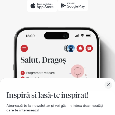
Inspiră si lasă-te inspirat!
Aboneazǎ-te la newsletter și vei gǎsi in inbox doar noutǎți
care te intereseazǎ!