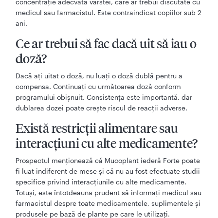
concentrație adecvată vârstei, care ar trebui discutate cu
medicul sau farmacistul. Este contraindicat copiilor sub 2
ani.
Ce ar trebui să fac dacă uit să iau o
doză?
Dacă ați uitat o doză, nu luați o doză dublă pentru a
compensa. Continuați cu următoarea doză conform
programului obișnuit. Consistența este importantă, dar
dublarea dozei poate crește riscul de reacții adverse.
Există restricții alimentare sau
interacțiuni cu alte medicamente?
Prospectul menționează că Mucoplant iederă Forte poate
fi luat indiferent de mese și că nu au fost efectuate studii
specifice privind interacțiunile cu alte medicamente.
Totuși, este întotdeauna prudent să informați medicul sau
farmacistul despre toate medicamentele, suplimentele și
produsele pe bază de plante pe care le utilizați.