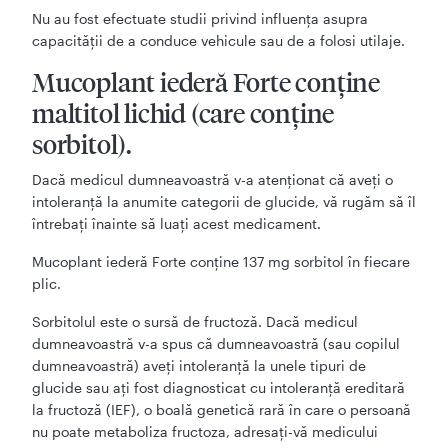
Nu au fost efectuate studii privind influența asupra
capacităţii de a conduce vehicule sau de a folosi utilaje.
Mucoplant iederă Forte conţine
maltitol lichid (care conține
sorbitol).
Dacă medicul dumneavoastră v-a atenționat că aveți o
intoleranță la anumite categorii de glucide, vă rugăm să îl
întrebați înainte să luați acest medicament.
Mucoplant iederă Forte conține 137 mg sorbitol în fiecare
plic.
Sorbitolul este o sursă de fructoză. Dacă medicul
dumneavoastră v-a spus că dumneavoastră (sau copilul
dumneavoastră) aveți intoleranță la unele tipuri de
glucide sau ați fost diagnosticat cu intoleranță ereditară
la fructoză (IEF), o boală genetică rară în care o persoană
nu poate metaboliza fructoza, adresați-vă medicului