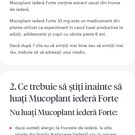
Mucoplant iederă Forte conține extract uscat din frunze
de iederă.
Mucoplant iederă Forte 33 mg este un medicament din
plante utilizat ca expectorant în cazul tusei productive la
adulți, adolescenți și copii cu vârsta peste 6 ani.
Dacă după 7 zile nu vă simţiţi mai bine sau vă simţiţi mai
rău, trebuie să vă adresaţi unui medic.
2. Ce trebuie să ştiţi înainte să
luaţi Mucoplant iederă Forte
Nu luați Mucoplant iederă Forte:
dacă sunteţi alergic la frunzele de iederă, la alte
plante din famila Araliaceae (iederă) sau la oricare