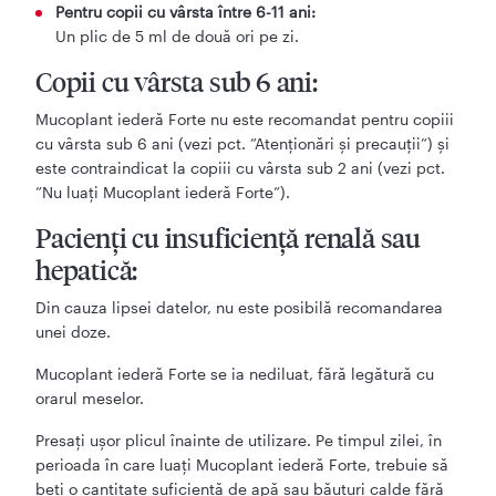
Pentru copii cu vârsta între 6-11 ani:
Un plic de 5 ml de două ori pe zi.
Copii cu vârsta sub 6 ani:
Mucoplant iederă Forte nu este recomandat pentru copiii
cu vârsta sub 6 ani (vezi pct. ”Atenționări și precauții”) și
este contraindicat la copiii cu vârsta sub 2 ani (vezi pct.
”Nu luaţi Mucoplant iederă Forte”).
Pacienți cu insuficiență renală sau
hepatică:
Din cauza lipsei datelor, nu este posibilă recomandarea
unei doze.
Mucoplant iederă Forte se ia nediluat, fără legătură cu
orarul meselor.
Presați ușor plicul înainte de utilizare. Pe timpul zilei, în
perioada în care luați Mucoplant iederă Forte, trebuie să
beți o cantitate suficientă de apă sau băuturi calde fără