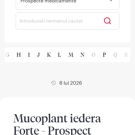
Prospecte medicamente
G
H
I
J
K
L
M
N
O
P
Q
R
8 Iul 2026
Mucoplant iedera
Forte - Prospect