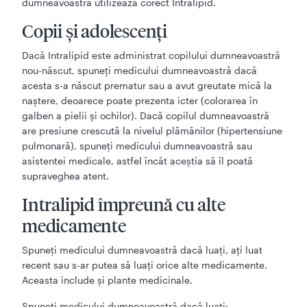
dumneavoastră utilizează corect Intralipid.
Copii şi adolescenţi
Dacă Intralipid este administrat copilului dumneavoastră
nou-născut, spuneţi medicului dumneavoastră dacă
acesta s-a născut prematur sau a avut greutate mică la
naştere, deoarece poate prezenta icter (colorarea în
galben a pielii şi ochilor). Dacă copilul dumneavoastră
are presiune crescută la nivelul plămânilor (hipertensiune
pulmonară), spuneţi medicului dumneavoastră sau
asistentei medicale, astfel încât aceştia să îl poată
supraveghea atent.
Intralipid împreună cu alte
medicamente
Spuneţi medicului dumneavoastră dacă luaţi, aţi luat
recent sau s-ar putea să luaţi orice alte medicamente.
Aceasta include şi plante medicinale.
Spuneţi medicului dumneavoastră dacă luaţi: