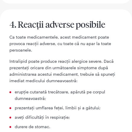
4. Reacţii adverse posibile
Ca toate medicamentele, acest medicament poate
provoca reacţii adverse, cu toate că nu apar la toate
persoanele.
Intralipid poate produce reacţii alergice severe. Dacă
prezentaţi oricare din următoarele simptome după
administrarea acestui medicament, trebuie să spuneţi
imediat medicului dumneavoastră:
erupţie cutanată trecătoare, apărută pe corpul
dumneavoastră;
prezentaţi umflarea feţei, limbii şi a gâtului;
aveţi dificultăţi în respiraţie;
durere de stomac.