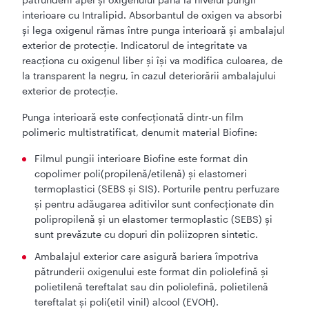
interioare cu Intralipid. Absorbantul de oxigen va absorbi
şi lega oxigenul rămas între punga interioară şi ambalajul
exterior de protecţie. Indicatorul de integritate va
reacţiona cu oxigenul liber şi îşi va modifica culoarea, de
la transparent la negru, în cazul deteriorării ambalajului
exterior de protecţie.
Punga interioară este confecţionată dintr-un film
polimeric multistratificat, denumit material Biofine:
Filmul pungii interioare Biofine este format din
copolimer poli(propilenă/etilenă) şi elastomeri
termoplastici (SEBS şi SIS). Porturile pentru perfuzare
şi pentru adăugarea aditivilor sunt confecţionate din
polipropilenă şi un elastomer termoplastic (SEBS) şi
sunt prevăzute cu dopuri din poliizopren sintetic.
Ambalajul exterior care asigură bariera împotriva
pătrunderii oxigenului este format din poliolefină şi
polietilenă tereftalat sau din poliolefină, polietilenă
tereftalat şi poli(etil vinil) alcool (EVOH).