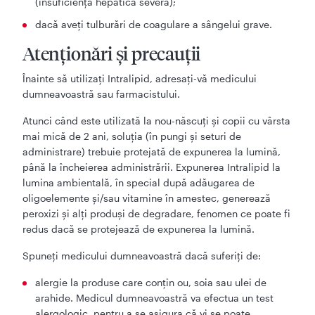
(insuficienţă hepatică severă);
dacă aveţi tulburări de coagulare a sângelui grave.
Atenţionări şi precauţii
Înainte să utilizaţi Intralipid, adresaţi-vă medicului
dumneavoastră sau farmacistului.
Atunci când este utilizată la nou-născuți și copii cu vârsta
mai mică de 2 ani, soluția (în pungi și seturi de
administrare) trebuie protejată de expunerea la lumină,
până la încheierea administrării. Expunerea Intralipid la
lumina ambientală, în special după adăugarea de
oligoelemente și/sau vitamine în amestec, generează
peroxizi și alți produși de degradare, fenomen ce poate fi
redus dacă se protejează de expunerea la lumină.
Spuneţi medicului dumneavoastră dacă suferiţi de:
alergie la produse care conţin ou, soia sau ulei de
arahide. Medicul dumneavoastră va efectua un test
alergologic, pentru a se asigura că vi se poate