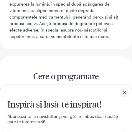
expunerea la lumină, în special după adăugarea de
vitamine sau oligoelemente, poate degrada
componentele medicamentului, generând peroxizi și alți
produși nocivi. Acești produși de degradare pot avea
efecte adverse, în special asupra nou-născuților și
copiilor mici, a căror vulnerabilitate este mai mare.
Cere o programare
Nume
Inspiră si lasă-te inspirat!
Prenume
Aboneazǎ-te la newsletter și vei gǎsi in inbox doar noutǎți
care te intereseazǎ!