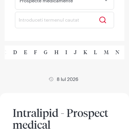
Prospecte medicamente
C
D
E
F
G
H
I
J
K
L
M
N
8 Iul 2026
Intralipid - Prospect
medical