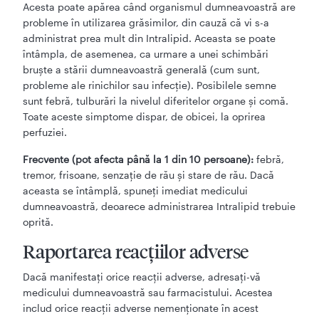
Acesta poate apărea când organismul dumneavoastră are
probleme în utilizarea grăsimilor, din cauză că vi s-a
administrat prea mult din Intralipid. Aceasta se poate
întâmpla, de asemenea, ca urmare a unei schimbări
bruşte a stării dumneavoastră generală (cum sunt,
probleme ale rinichilor sau infecţie). Posibilele semne
sunt febră, tulburări la nivelul diferitelor organe şi comă.
Toate aceste simptome dispar, de obicei, la oprirea
perfuziei.
Frecvente (pot afecta până la 1 din 10 persoane):
febră,
tremor, frisoane, senzaţie de rău şi stare de rău. Dacă
aceasta se întâmplă, spuneţi imediat medicului
dumneavoastră, deoarece administrarea Intralipid trebuie
oprită.
Raportarea reacţiilor adverse
Dacă manifestaţi orice reacţii adverse, adresaţi-vă
medicului dumneavoastră sau farmacistului. Acestea
includ orice reacţii adverse nemenţionate în acest