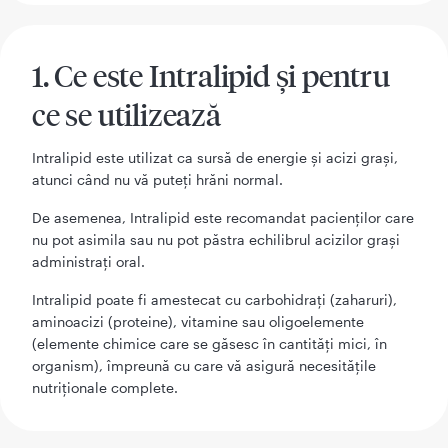
1. Ce este Intralipid şi pentru
ce se utilizează
Intralipid este utilizat ca sursă de energie şi acizi graşi,
atunci când nu vă puteţi hrăni normal.
De asemenea, Intralipid este recomandat pacienţilor care
nu pot asimila sau nu pot păstra echilibrul acizilor graşi
administraţi oral.
Intralipid poate fi amestecat cu carbohidraţi (zaharuri),
aminoacizi (proteine), vitamine sau oligoelemente
(elemente chimice care se găsesc în cantităţi mici, în
organism), împreună cu care vă asigură necesităţile
nutriţionale complete.