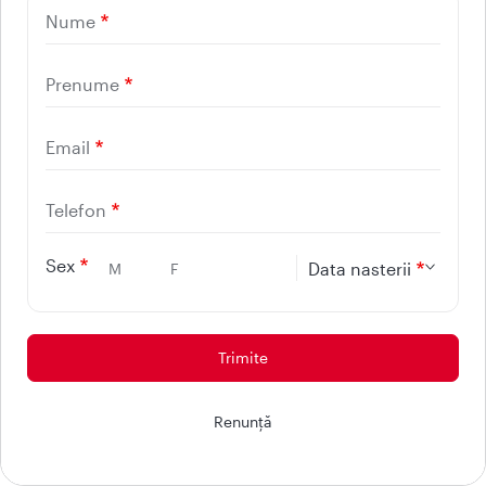
Email
Nume
Prenume
Telefon
Email
Mesaj
Telefon
Sex
Data nasterii
M
F
Sunt de acord sa primesc e-mailuri despre noutati si oferte
personalizate.
Prin completarea formularului de mai sus sunt de acord sa fiu contactat/a de
Ai nevoie de ajutor? Discuta cu
Renunţă
catre Reteaua de sanatate REGINA MARIA in legatura cu serviciile medicale
Maria!
solicitate