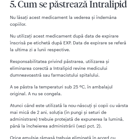
5. Cum se păstrează Intralipid
Nu lăsaţi acest medicament la vederea şi îndemâna
copiilor.
Nu utilizaţi acest medicament după data de expirare
înscrisă pe etichetă după EXP. Data de expirare se referă
la ultima zi a lunii respective.
Responsabilitatea privind păstrarea, utilizarea şi
eliminarea corectă a Intralipid revine medicului
dumneavoastră sau farmacistului spitalului.
A se păstra la temperaturi sub 25 ºC, în ambalajul
original. A nu se congela.
Atunci când este utilizată la nou-născuți și copii cu vârsta
mai mică de 2 ani, soluția (în pungi și seturi de
administrare) trebuie protejată de expunerea la lumină,
până la încheierea administrării (vezi pct. 2).
Orice emulsie rămasă trebuie eliminată în acord cu