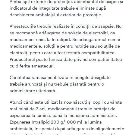
Ambalajul exterior de protecţie, absorbantul de oxigen şi
indicatorul de integritate trebuie eliminate după
deschiderea ambalajului exterior de protecţie.
Amestecurile trebuie realizate în condiţii de asepsie. Nu
se recomandă adăugarea de soluţie de electroliţi, ca
medicament unic, la Intralipid. Se adaugă direct numai
medicamentele, soluţiile pentru nutriţie sau soluţiile de
electroliţi pentru care a fost testată compatibilitatea.
Producătorul poate furniza date privind compatibilitatea
cu diferite amestecuri.
Cantitatea rămasă neutilizată în pungile desigilate
trebuie aruncată şi nu trebuie păstrată pentru o
administrare ulterioară.
Atunci când este utilizat la nou-născuți și copii cu vârsta
mai mică de 2 ani, medicamentul trebuie protejat de
expunerea la lumină, până la încheierea administrării.
Expunerea Intralipid 200 g/1000 ml la lumina
ambientală, în special după adăugarea de oligoelemente