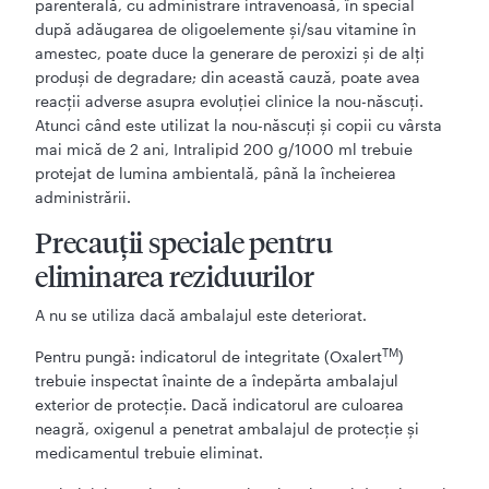
parenterală, cu administrare intravenoasă, în special
după adăugarea de oligoelemente și/sau vitamine în
amestec, poate duce la generare de peroxizi și de alți
produși de degradare; din această cauză, poate avea
reacții adverse asupra evoluției clinice la nou-născuți.
Atunci când este utilizat la nou-născuți și copii cu vârsta
mai mică de 2 ani, Intralipid 200 g/1000 ml trebuie
protejat de lumina ambientală, până la încheierea
administrării.
Precauţii speciale pentru
eliminarea reziduurilor
A nu se utiliza dacă ambalajul este deteriorat.
TM
Pentru pungă: indicatorul de integritate (Oxalert
)
trebuie inspectat înainte de a îndepărta ambalajul
exterior de protecţie. Dacă indicatorul are culoarea
neagră, oxigenul a penetrat ambalajul de protecţie şi
medicamentul trebuie eliminat.