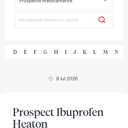
Prospecte medicamente
C
D
E
F
G
H
I
J
K
L
M
N
8 Iul 2026
Prospect Ibuprofen
Heaton