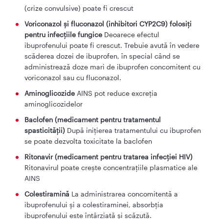
(crize convulsive) poate fi crescut
Voriconazol și fluconazol (inhibitori CYP2C9) folosiți
pentru infecțiile fungice
Deoarece efectul
ibuprofenului poate fi crescut. Trebuie avută în vedere
scăderea dozei de ibuprofen, în special când se
administrează doze mari de ibuprofen concomitent cu
voriconazol sau cu fluconazol.
Aminoglicozide
AINS pot reduce excreția
aminoglicozidelor
Baclofen (medicament pentru tratamentul
spasticității)
După inițierea tratamentului cu ibuprofen
se poate dezvolta toxicitate la baclofen
Ritonavir (medicament pentru tratarea infecției HIV)
Ritonavirul poate crește concentrațiile plasmatice ale
AINS
Colestiramină
La administrarea concomitentă a
ibuprofenului și a colestiraminei, absorbția
ibuprofenului este întârziată și scăzută.