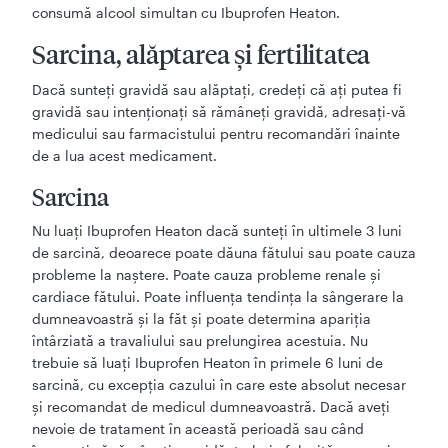
consumă alcool simultan cu Ibuprofen Heaton.
Sarcina, alăptarea și fertilitatea
Dacă sunteți gravidă sau alăptați, credeți că ați putea fi
gravidă sau intenționați să rămâneți gravidă, adresați-vă
medicului sau farmacistului pentru recomandări înainte
de a lua acest medicament.
Sarcina
Nu luați Ibuprofen Heaton dacă sunteți în ultimele 3 luni
de sarcină, deoarece poate dăuna fătului sau poate cauza
probleme la naștere. Poate cauza probleme renale și
cardiace fătului. Poate influența tendința la sângerare la
dumneavoastră și la făt și poate determina apariția
întârziată a travaliului sau prelungirea acestuia. Nu
trebuie să luați Ibuprofen Heaton în primele 6 luni de
sarcină, cu excepția cazului în care este absolut necesar
și recomandat de medicul dumneavoastră. Dacă aveți
nevoie de tratament în această perioadă sau când