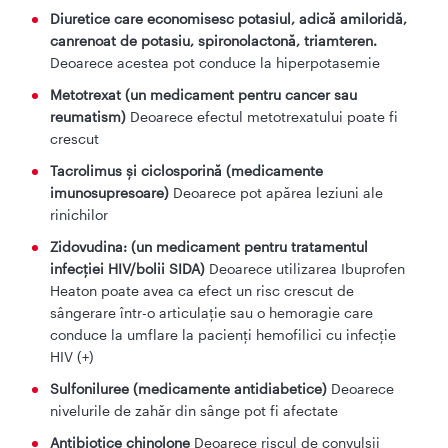
Diuretice care economisesc potasiul, adică amiloridă,
canrenoat de potasiu, spironolactonă, triamteren.
Deoarece acestea pot conduce la hiperpotasemie
Metotrexat (un medicament pentru cancer sau
reumatism)
Deoarece efectul metotrexatului poate fi
crescut
Tacrolimus și ciclosporină (medicamente
imunosupresoare)
Deoarece pot apărea leziuni ale
rinichilor
Zidovudina: (un medicament pentru tratamentul
infecției HIV/bolii SIDA)
Deoarece utilizarea Ibuprofen
Heaton poate avea ca efect un risc crescut de
sângerare într-o articulație sau o hemoragie care
conduce la umflare la pacienți hemofilici cu infecție
HIV (+)
Sulfoniluree (medicamente antidiabetice)
Deoarece
nivelurile de zahăr din sânge pot fi afectate
Antibiotice chinolone
Deoarece riscul de convulsii