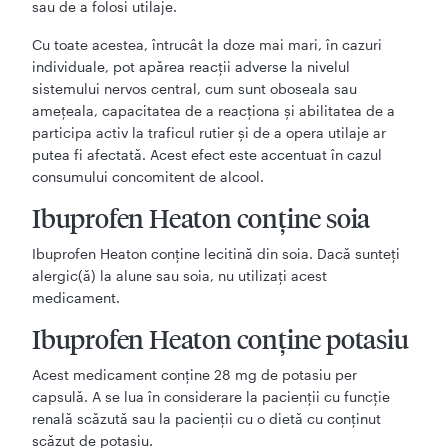
sau de a folosi utilaje.
Cu toate acestea, întrucât la doze mai mari, în cazuri
individuale, pot apărea reacții adverse la nivelul
sistemului nervos central, cum sunt oboseala sau
amețeala, capacitatea de a reacționa și abilitatea de a
participa activ la traficul rutier și de a opera utilaje ar
putea fi afectată. Acest efect este accentuat în cazul
consumului concomitent de alcool.
Ibuprofen Heaton conține soia
Ibuprofen Heaton conține lecitină din soia. Dacă sunteți
alergic(ă) la alune sau soia, nu utilizați acest
medicament.
Ibuprofen Heaton conține potasiu
Acest medicament conține 28 mg de potasiu per
capsulă. A se lua în considerare la pacienții cu funcție
renală scăzută sau la pacienții cu o dietă cu conținut
scăzut de potasiu.