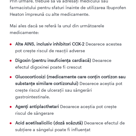
Prin urmare, trebuie să vă adresați medicului sau
farmacistului pentru sfaturi înainte de utilizarea Ibuprofen
Heaton împreună cu alte medicamente.
Mai ales dacă se referă la unul din următoarele
medicamente:
Alte AINS, inclusiv inhibitori COX-2
Deoarece acestea
pot crește riscul de reacții adverse
Digoxin (pentru insuficiența cardiacă)
Deoarece
efectul digoxinei poate fi crescut
Glucocorticoizi (medicamente care conțin cortizon sau
substanțe similare cortizonului)
Deoarece aceștia pot
crește riscul de ulcerații sau sângerări
gastrointestinale.
Agenți antiplacthetari
Deoarece aceștia pot crește
riscul de sângerare
Acid acetilsalicilic (doză scăzută)
Deoarece efectul de
subțiere a sângelui poate fi influențat