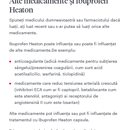
Alte medicamente și Ibuprofen
Heaton
Spuneți medicului dumneavoastră sau farmacistului dacă
luați, ați luat recent sau s-ar putea să luați orice alte
medicamente.
Ibuprofen Heaton poate influența sau poate fi influențat
de alte medicamente.De exemplu:
anticoagulante (adică medicamente pentru subțierea
sângelui/prevenirea coagulării, cum sunt acid
acetilsalicilic, warfarină, ticlopidină)
medicamente care reduc tensiunea arterială crescută
(inhibitori ECA cum ar fi captopril, betablocante cum
este atenolol, antagoniști ai receptorului de
angiotensină II cum este losartan)
Alte medicamente pot influența sau pot fi influențate de
tratamentul cu Ibuprofen Heaton capsule.