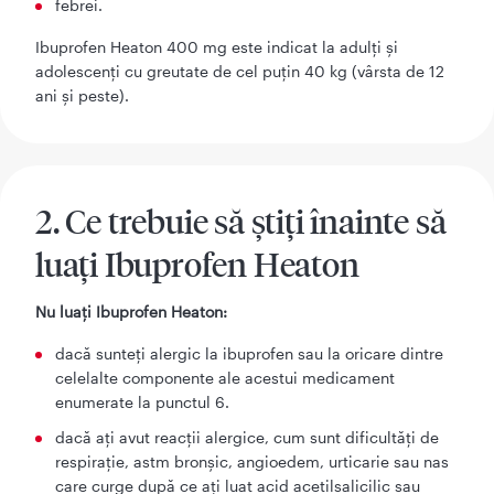
febrei.
Ibuprofen Heaton 400 mg este indicat la adulți și
adolescenți cu greutate de cel puțin 40 kg (vârsta de 12
ani și peste).
2. Ce trebuie să știți înainte să
luați Ibuprofen Heaton
Nu luați Ibuprofen Heaton:
dacă sunteți alergic la ibuprofen sau la oricare dintre
celelalte componente ale acestui medicament
enumerate la punctul 6.
dacă ați avut reacții alergice, cum sunt dificultăți de
respirație, astm bronșic, angioedem, urticarie sau nas
care curge după ce ați luat acid acetilsalicilic sau