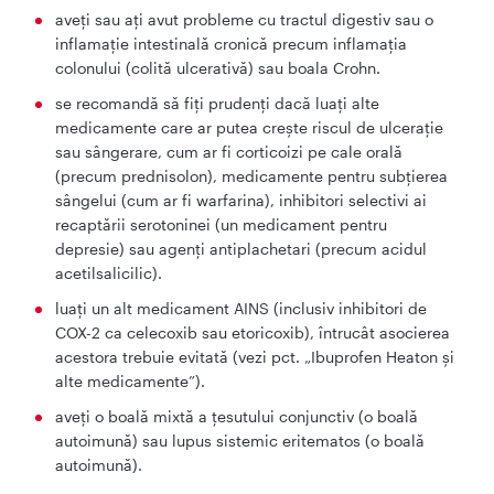
aveți sau ați avut probleme cu tractul digestiv sau o
inflamație intestinală cronică precum inflamația
colonului (colită ulcerativă) sau boala Crohn.
se recomandă să fiți prudenți dacă luați alte
medicamente care ar putea crește riscul de ulcerație
sau sângerare, cum ar fi corticoizi pe cale orală
(precum prednisolon), medicamente pentru subțierea
sângelui (cum ar fi warfarina), inhibitori selectivi ai
recaptării serotoninei (un medicament pentru
depresie) sau agenți antiplachetari (precum acidul
acetilsalicilic).
luați un alt medicament AINS (inclusiv inhibitori de
COX-2 ca celecoxib sau etoricoxib), întrucât asocierea
acestora trebuie evitată (vezi pct. „Ibuprofen Heaton și
alte medicamente”).
aveți o boală mixtă a țesutului conjunctiv (o boală
autoimună) sau lupus sistemic eritematos (o boală
autoimună).