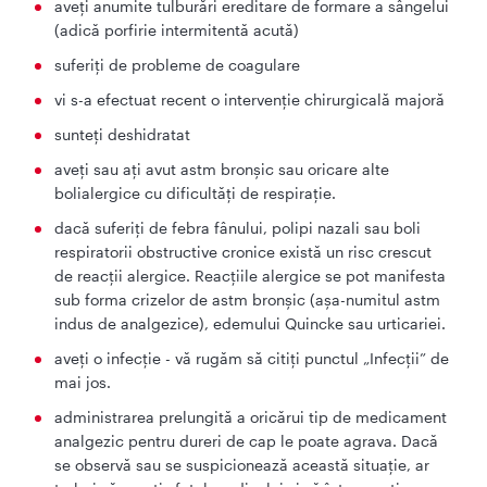
aveți anumite tulburări ereditare de formare a sângelui
(adică porfirie intermitentă acută)
suferiți de probleme de coagulare
vi s-a efectuat recent o intervenție chirurgicală majoră
sunteți deshidratat
aveți sau ați avut astm bronșic sau oricare alte
bolialergice cu dificultăți de respirație.
dacă suferiți de febra fânului, polipi nazali sau boli
respiratorii obstructive cronice există un risc crescut
de reacții alergice. Reacțiile alergice se pot manifesta
sub forma crizelor de astm bronșic (așa-numitul astm
indus de analgezice), edemului Quincke sau urticariei.
aveți o infecție - vă rugăm să citiți punctul „Infecții” de
mai jos.
administrarea prelungită a oricărui tip de medicament
analgezic pentru dureri de cap le poate agrava. Dacă
se observă sau se suspicionează această situație, ar