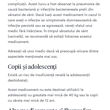
complicații. Acest lucru a fost observat la pneumonia de
cauză bacteriană și infecțiile bacterieneale pielii din
vărsatul de vânt. Dacă luați acest medicament în cazul în
care aveți o infecție iar simptomele dumneavoastră de
infecție persistă sau se agravează, cereți sfatul unui
medic fără întârziere. În timpul vărsatului de vânt
(varicelă), se recomandă să evitați folosirea acestui
medicament.
Adresați-vă unui medic dacă vă preocupă oricare dintre
aspectele menționate mai sus.
Copii și adolescenți
Există un risc de insuficiență renală la adolescenții
deshidratați.
Acest medicament nu este destinat utilizării la
adolescenți cu greutate mai mică de 40 kg sau la copii
cu vârsta mai mică de 12 ani.