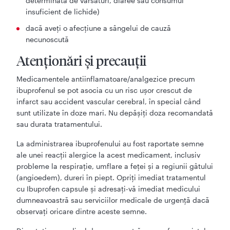
determinată de vărsături, diaree sau consumul
insuficient de lichide)
dacă aveți o afecțiune a sângelui de cauză
necunoscută
Atenționări și precauții
Medicamentele antiinflamatoare/analgezice precum
ibuprofenul se pot asocia cu un risc ușor crescut de
infarct sau accident vascular cerebral, în special când
sunt utilizate în doze mari. Nu depășiți doza recomandată
sau durata tratamentului.
La administrarea ibuprofenului au fost raportate semne
ale unei reacții alergice la acest medicament, inclusiv
probleme la respirație, umflare a feței și a regiunii gâtului
(angioedem), dureri în piept. Opriți imediat tratamentul
cu Ibuprofen capsule și adresați-vă imediat medicului
dumneavoastră sau serviciilor medicale de urgență dacă
observați oricare dintre aceste semne.