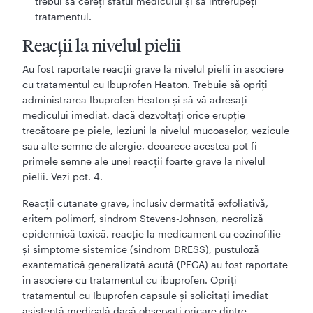
trebui să cereți sfatul medicului și să întrerupeți
tratamentul.
Reacții la nivelul pielii
Au fost raportate reacții grave la nivelul pielii în asociere
cu tratamentul cu Ibuprofen Heaton. Trebuie să opriți
administrarea Ibuprofen Heaton și să vă adresați
medicului imediat, dacă dezvoltați orice erupție
trecătoare pe piele, leziuni la nivelul mucoaselor, vezicule
sau alte semne de alergie, deoarece acestea pot fi
primele semne ale unei reacții foarte grave la nivelul
pielii. Vezi pct. 4.
Reacții cutanate grave, inclusiv dermatită exfoliativă,
eritem polimorf, sindrom Stevens-Johnson, necroliză
epidermică toxică, reacție la medicament cu eozinofilie
și simptome sistemice (sindrom DRESS), pustuloză
exantematică generalizată acută (PEGA) au fost raportate
în asociere cu tratamentul cu ibuprofen. Opriți
tratamentul cu Ibuprofen capsule și solicitați imediat
asistență medicală dacă observați oricare dintre