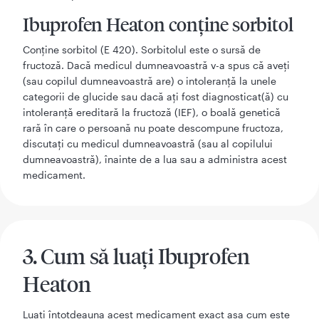
Ibuprofen Heaton conține sorbitol
Conține sorbitol (E 420). Sorbitolul este o sursă de
fructoză. Dacă medicul dumneavoastră v-a spus că aveți
(sau copilul dumneavoastră are) o intoleranță la unele
categorii de glucide sau dacă ați fost diagnosticat(ă) cu
intoleranță ereditară la fructoză (IEF), o boală genetică
rară în care o persoană nu poate descompune fructoza,
discutați cu medicul dumneavoastră (sau al copilului
dumneavoastră), înainte de a lua sau a administra acest
medicament.
3. Cum să luați Ibuprofen
Heaton
Luați întotdeauna acest medicament exact așa cum este