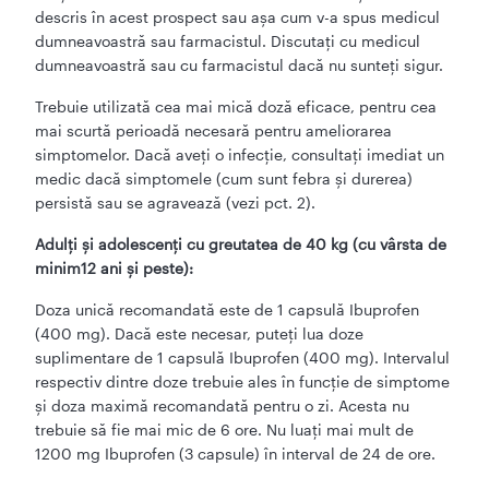
descris în acest prospect sau așa cum v-a spus medicul
dumneavoastră sau farmacistul. Discutați cu medicul
dumneavoastră sau cu farmacistul dacă nu sunteți sigur.
Trebuie utilizată cea mai mică doză eficace, pentru cea
mai scurtă perioadă necesară pentru ameliorarea
simptomelor. Dacă aveți o infecție, consultați imediat un
medic dacă simptomele (cum sunt febra și durerea)
persistă sau se agravează (vezi pct. 2).
Adulți și adolescenți cu greutatea de 40 kg (cu vârsta de
minim12 ani și peste):
Doza unică recomandată este de 1 capsulă Ibuprofen
(400 mg). Dacă este necesar, puteți lua doze
suplimentare de 1 capsulă Ibuprofen (400 mg). Intervalul
respectiv dintre doze trebuie ales în funcție de simptome
și doza maximă recomandată pentru o zi. Acesta nu
trebuie să fie mai mic de 6 ore. Nu luați mai mult de
1200 mg Ibuprofen (3 capsule) în interval de 24 de ore.