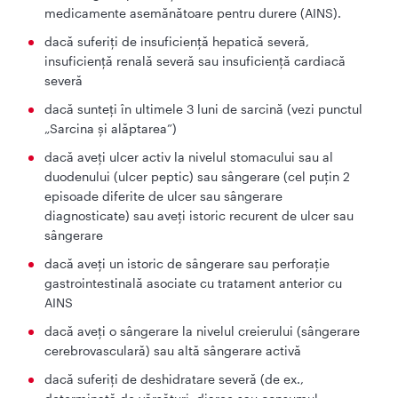
medicamente asemănătoare pentru durere (AINS).
dacă suferiți de insuficiență hepatică severă,
insuficiență renală severă sau insuficiență cardiacă
severă
dacă sunteți în ultimele 3 luni de sarcină (vezi punctul
„Sarcina și alăptarea”)
dacă aveți ulcer activ la nivelul stomacului sau al
duodenului (ulcer peptic) sau sângerare (cel puțin 2
episoade diferite de ulcer sau sângerare
diagnosticate) sau aveți istoric recurent de ulcer sau
sângerare
dacă aveți un istoric de sângerare sau perforație
gastrointestinală asociate cu tratament anterior cu
AINS
dacă aveți o sângerare la nivelul creierului (sângerare
cerebrovasculară) sau altă sângerare activă
dacă suferiți de deshidratare severă (de ex.,