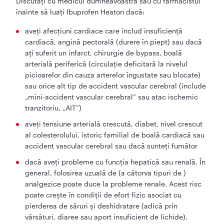
Discutați cu medicul dumneavoastră sau cu farmacistul
înainte să luați Ibuprofen Heaton dacă:
aveți afecțiuni cardiace care includ insuficiență
cardiacă, angină pectorală (durere în piept) sau dacă
ați suferit un infarct, chirurgie de bypass, boală
arterială periferică (circulație deficitară la nivelul
picioarelor din cauza arterelor îngustate sau blocate)
sau orice alt tip de accident vascular cerebral (include
„mini-accident vascular cerebral” sau atac ischemic
tranzitoriu, „AIT”)
aveți tensiune arterială crescută, diabet, nivel crescut
al colesterolului, istoric familial de boală cardiacă sau
accident vascular cerebral sau dacă sunteți fumător
dacă aveți probleme cu funcția hepatică sau renală. În
general, folosirea uzuală de (a câtorva tipuri de )
analgezice poate duce la probleme renale. Acest risc
poate crește în condiții de efort fizic asociat cu
pierderea de săruri și deshidratare (adică prin
vărsături, diaree sau aport insuficient de lichide).