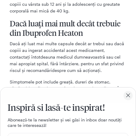
copiii cu vârsta sub 12 ani și la adolescenți cu greutate
corporală mai mică de 40 kg.
Dacă luați mai mult decât trebuie
din Ibuprofen Heaton
Dacă ați luat mai multe capsule decât ar trebui sau dacă
copiii au ingerat accidental acest medicament,
contactați întotdeauna medicul dumneavoastră sau cel
mai apropiat spital, fără întârziere, pentru un sfat privind
riscul și recomandăridespre cum să acționați.
Simptomele pot include greață, dureri de stomac,
vărsături (pot fi striate cu sânge) sau, mai rar, diaree. În
plus, durerile de cap, sângerarea gastrointestinală,
vederea încețoșată, zgomotele în urechi, confuzia și
Inspiră si lasă-te inspirat!
mișcarea dezordonată a ochilor și exacerbarea astmului
la astmatici. La doze crescute, au fost raportate
Aboneazǎ-te la newsletter și vei gǎsi in inbox doar noutǎți
somnolență, dezorientare, dureri în piept, palpitații,
care te intereseazǎ!
pierderea conștienței, convulsii (în principal la copii),
slăbiciune și amețeli, sânge în urină, tensiune arterială