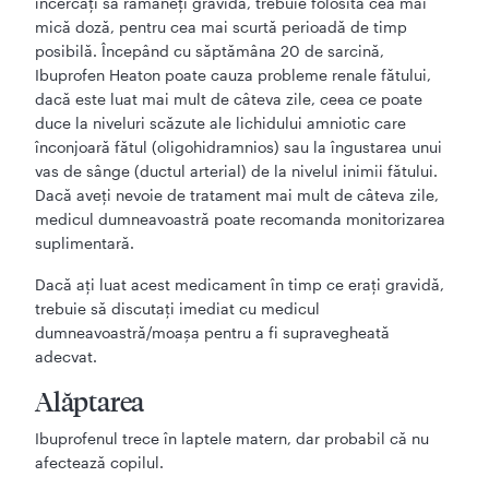
încercați să rămâneți gravidă, trebuie folosită cea mai
mică doză, pentru cea mai scurtă perioadă de timp
posibilă. Începând cu săptămâna 20 de sarcină,
Ibuprofen Heaton poate cauza probleme renale fătului,
dacă este luat mai mult de câteva zile, ceea ce poate
duce la niveluri scăzute ale lichidului amniotic care
înconjoară fătul (oligohidramnios) sau la îngustarea unui
vas de sânge (ductul arterial) de la nivelul inimii fătului.
Dacă aveți nevoie de tratament mai mult de câteva zile,
medicul dumneavoastră poate recomanda monitorizarea
suplimentară.
Dacă ați luat acest medicament în timp ce erați gravidă,
trebuie să discutați imediat cu medicul
dumneavoastră/moașa pentru a fi supravegheată
adecvat.
Alăptarea
Ibuprofenul trece în laptele matern, dar probabil că nu
afectează copilul.