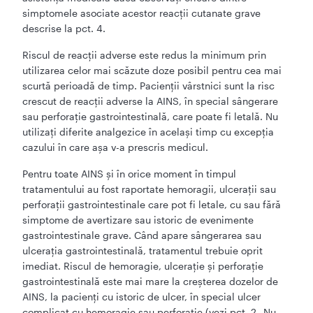
simptomele asociate acestor reacții cutanate grave
descrise la pct. 4.
Riscul de reacții adverse este redus la minimum prin
utilizarea celor mai scăzute doze posibil pentru cea mai
scurtă perioadă de timp. Pacienții vârstnici sunt la risc
crescut de reacții adverse la AINS, în special sângerare
sau perforație gastrointestinală, care poate fi letală. Nu
utilizați diferite analgezice în același timp cu excepția
cazului în care așa v-a prescris medicul.
Pentru toate AINS și în orice moment în timpul
tratamentului au fost raportate hemoragii, ulcerații sau
perforații gastrointestinale care pot fi letale, cu sau fără
simptome de avertizare sau istoric de evenimente
gastrointestinale grave. Când apare sângerarea sau
ulcerația gastrointestinală, tratamentul trebuie oprit
imediat. Riscul de hemoragie, ulcerație și perforație
gastrointestinală este mai mare la creșterea dozelor de
AINS, la pacienți cu istoric de ulcer, în special ulcer
complicat cu hemoragie sau perforație (vezi pct. 2 „Nu