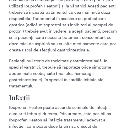
utilizați Ibuprofen Heaton”) și la vârstnici.Acești pacienți
trebuie să înceapă tratamentul cu cea mai mică doza
disponibilă. Tratamentul în asociere cu protectoare
gastrice (adică misoprostol sau inhibitori ai pompei de
protoni) trebuie avut în vedere la acești pacienți, precum
și la pacienții care necesită tratament concomitent cu
doze mici de aspirină sau cu alte medicamente care pot
crește riscul de afecțiuni gastrointestinale.
Pacienții cu istoric de toxicitate gastrointestinală, în
special vârstnici, trebuie să raporteze orice simptome
abdominale neobișnuite (mai ales hemoragii
gastrointestinale), în special în stadiile inițiale ale
tratamentului.
Infecții
Ibuprofen Heaton poate ascunde semnele de infecții,
cum ar fi febra și durerea. Prin urmare, este posibil ca
Ibuprofen Heaton să întârzie tratamentul adecvat al
infecției, care poate duce la un risc crescut de