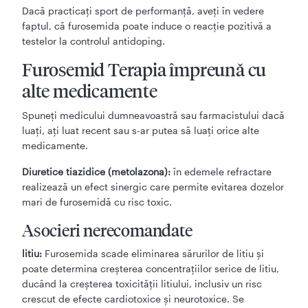
Dacă practicaţi sport de performanţă, aveţi în vedere
faptul, că furosemida poate induce o reacţie pozitivă a
testelor la controlul antidoping.
Furosemid Terapia împreună cu
alte medicamente
Spuneţi medicului dumneavoastră sau farmacistului dacă
luaţi, aţi luat recent sau s-ar putea să luaţi orice alte
medicamente.
Diuretice tiazidice (metolazona):
în edemele refractare
realizează un efect sinergic care permite evitarea dozelor
mari de furosemidă cu risc toxic.
Asocieri nerecomandate
litiu:
Furosemida scade eliminarea sărurilor de litiu şi
poate determina creşterea concentraţiilor serice de litiu,
ducând la creşterea toxicităţii litiului, inclusiv un risc
crescut de efecte cardiotoxice şi neurotoxice. Se