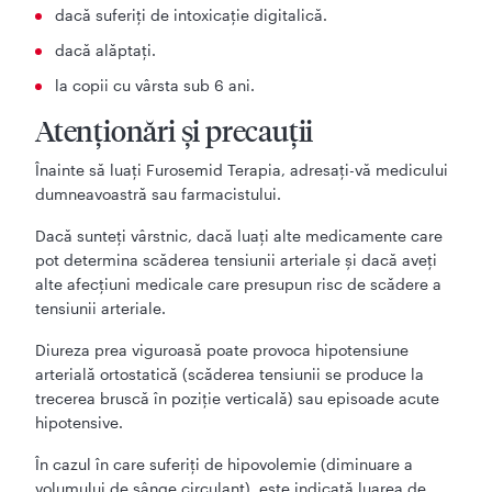
dacă suferiţi de intoxicaţie digitalică.
dacă alăptaţi.
la copii cu vârsta sub 6 ani.
Atenţionări şi precauţii
Înainte să luaţi Furosemid Terapia, adresaţi-vă medicului
dumneavoastră sau farmacistului.
Dacă sunteţi vârstnic, dacă luaţi alte medicamente care
pot determina scăderea tensiunii arteriale şi dacă aveţi
alte afecţiuni medicale care presupun risc de scădere a
tensiunii arteriale.
Diureza prea viguroasă poate provoca hipotensiune
arterială ortostatică (scăderea tensiunii se produce la
trecerea bruscă în poziţie verticală) sau episoade acute
hipotensive.
În cazul în care suferiţi de hipovolemie (diminuare a
volumului de sânge circulant), este indicată luarea de