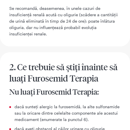
Se recomandă, deasemenea, în unele cazuri de
insuficienţă renală acută cu oligurie (scădere a cantităţii
de urină eliminată în timp de 24 de ore): poate înlătura
oliguria, dar nu influenţează probabil evoluţia
insuficienţei renale.
2. Ce trebuie să ştiţi înainte să
luaţi Furosemid Terapia
Nu luaţi Furosemid Terapia:
dacă sunteţi alergic la furosemidă, la alte sulfonamide
sau la oricare dintre celelalte componente ale acestui
medicament (enumerate la punctul 6).
dacă aveţi obstacol al căilor urinare cu oligurie