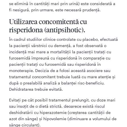
se elimină în cantităţi mari prin urină) este considerată a
fi nesigură, prin urmare, este necesară prudenţă.
Utilizarea concomitentă cu
risperidona (antipsihotic).
În cadrul studiilor clinice controlate cu placebo, efectuată
la pacienţii vârstnici cu demenţă, a fost observată o
incidenţă mai mare a mortalităţii la pacienţii trataţi cu
furosemidă împreună cu risperidonă în comparaţie cu
pacienţii trataţi cu furosemidă sau risperidonă în
monoterapie. Decizia de a folosi această asociere sau
tratamentul concomitent trebuie luată cu mare atenţie şi
după o prealabilă analiză a balanţei risc-beneficiu.
Dehidratarea trebuie evitată.
Evitaţi pe cât posibil tratamentul prelungit, cu doze mari
sau însoţit de o dietă strictă, deoarece există riscul
deshidratării cu hiperazotemie (creşterea cantităţii de
azot din sânge) şi hipovolemie (diminuare a volumului de
sânge circulant).