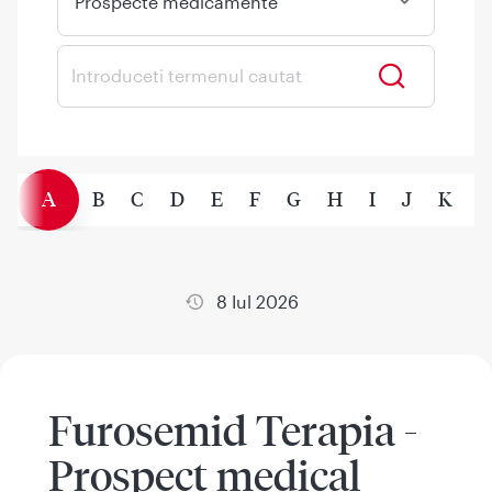
Prospecte medicamente
A
B
C
D
E
F
G
H
I
J
K
L
8 Iul 2026
Furosemid Terapia -
Prospect medical