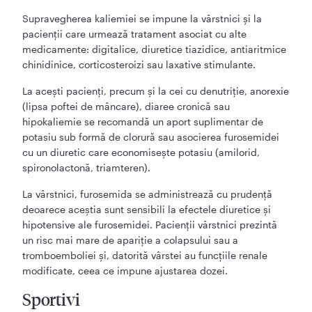
Supravegherea kaliemiei se impune la vârstnici şi la
pacienţii care urmează tratament asociat cu alte
medicamente: digitalice, diuretice tiazidice, antiaritmice
chinidinice, corticosteroizi sau laxative stimulante.
La aceşti pacienţi, precum şi la cei cu denutriţie, anorexie
(lipsa poftei de mâncare), diaree cronică sau
hipokaliemie se recomandă un aport suplimentar de
potasiu sub formă de clorură sau asocierea furosemidei
cu un diuretic care economiseşte potasiu (amilorid,
spironolactonă, triamteren).
La vârstnici, furosemida se administrează cu prudenţă
deoarece aceştia sunt sensibili la efectele diuretice şi
hipotensive ale furosemidei. Pacienţii vârstnici prezintă
un risc mai mare de apariţie a colapsului sau a
tromboemboliei şi, datorită vârstei au funcţiile renale
modificate, ceea ce impune ajustarea dozei.
Sportivi