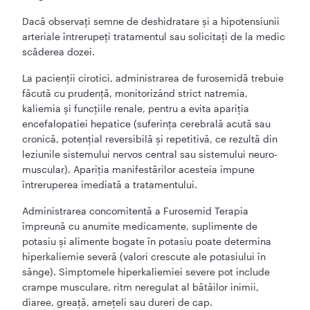
Dacă observaţi semne de deshidratare şi a hipotensiunii
arteriale întrerupeţi tratamentul sau solicitaţi de la medic
scăderea dozei.
La pacienţii cirotici, administrarea de furosemidă trebuie
făcută cu prudenţă, monitorizând strict natremia,
kaliemia şi funcţiile renale, pentru a evita apariţia
encefalopatiei hepatice (suferinţa cerebrală acută sau
cronică, potenţial reversibilă şi repetitivă, ce rezultă din
leziunile sistemului nervos central sau sistemului neuro-
muscular). Apariţia manifestărilor acesteia impune
întreruperea imediată a tratamentului.
Administrarea concomitentă a Furosemid Terapia
împreună cu anumite medicamente, suplimente de
potasiu şi alimente bogate în potasiu poate determina
hiperkaliemie severă (valori crescute ale potasiului în
sânge). Simptomele hiperkaliemiei severe pot include
crampe musculare, ritm neregulat al bătăilor inimii,
diaree, greaţă, ameţeli sau dureri de cap.