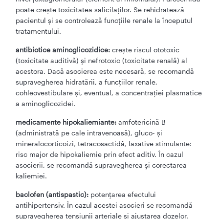
poate creşte toxicitatea salicilaţilor. Se rehidratează
pacientul şi se controlează funcţiile renale la începutul
tratamentului.
antibiotice aminoglicozidice:
creşte riscul ototoxic
(toxicitate auditivă) şi nefrotoxic (toxicitate renală) al
acestora. Dacă asocierea este necesară, se recomandă
supravegherea hidratării, a funcţiilor renale,
cohleovestibulare şi, eventual, a concentraţiei plasmatice
a aminoglicozidei.
medicamente hipokaliemiante:
amfotericină B
(administrată pe cale intravenoasă), gluco- şi
mineralocorticoizi, tetracosactidă, laxative stimulante:
risc major de hipokaliemie prin efect aditiv. În cazul
asocierii, se recomandă supravegherea şi corectarea
kaliemiei.
baclofen (antispastic):
potenţarea efectului
antihipertensiv. În cazul acestei asocieri se recomandă
supravegherea tensiunii arteriale şi ajustarea dozelor.