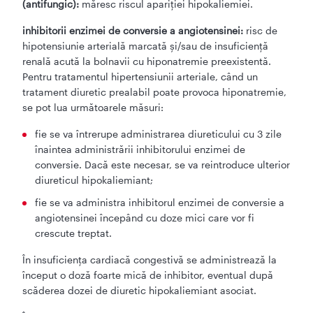
(antifungic):
măresc riscul apariţiei hipokaliemiei.
inhibitorii enzimei de conversie a angiotensinei:
risc de
hipotensiunie arterială marcată şi/sau de insuficienţă
renală acută la bolnavii cu hiponatremie preexistentă.
Pentru tratamentul hipertensiunii arteriale, când un
tratament diuretic prealabil poate provoca hiponatremie,
se pot lua următoarele măsuri:
fie se va întrerupe administrarea diureticului cu 3 zile
înaintea administrării inhibitorului enzimei de
conversie. Dacă este necesar, se va reintroduce ulterior
diureticul hipokaliemiant;
fie se va administra inhibitorul enzimei de conversie a
angiotensinei începând cu doze mici care vor fi
crescute treptat.
În insuficienţa cardiacă congestivă se administrează la
început o doză foarte mică de inhibitor, eventual după
scăderea dozei de diuretic hipokaliemiant asociat.