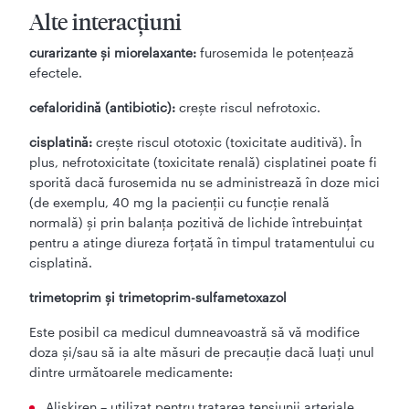
Alte interacţiuni
curarizante şi miorelaxante:
furosemida le potenţează
efectele.
cefaloridină (antibiotic):
creşte riscul nefrotoxic.
cisplatină:
creşte riscul ototoxic (toxicitate auditivă). În
plus, nefrotoxicitate (toxicitate renală) cisplatinei poate fi
sporită dacă furosemida nu se administrează în doze mici
(de exemplu, 40 mg la pacienţii cu funcţie renală
normală) şi prin balanţa pozitivă de lichide întrebuinţat
pentru a atinge diureza forţată în timpul tratamentului cu
cisplatină.
trimetoprim şi trimetoprim-sulfametoxazol
Este posibil ca medicul dumneavoastră să vă modifice
doza și/sau să ia alte măsuri de precauție dacă luați unul
dintre următoarele medicamente:
Aliskiren – utilizat pentru tratarea tensiunii arteriale