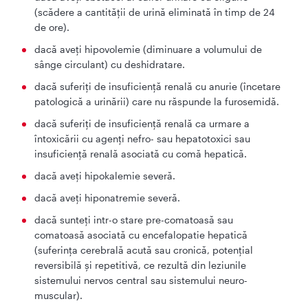
(scădere a cantităţii de urină eliminată în timp de 24
de ore).
dacă aveţi hipovolemie (diminuare a volumului de
sânge circulant) cu deshidratare.
dacă suferiţi de insuficienţă renală cu anurie (încetare
patologică a urinării) care nu răspunde la furosemidă.
dacă suferiţi de insuficienţă renală ca urmare a
întoxicării cu agenţi nefro- sau hepatotoxici sau
insuficienţă renală asociată cu comă hepatică.
dacă aveţi hipokalemie severă.
dacă aveţi hiponatremie severă.
dacă sunteţi intr-o stare pre-comatoasă sau
comatoasă asociată cu encefalopatie hepatică
(suferinţa cerebrală acută sau cronică, potenţial
reversibilă şi repetitivă, ce rezultă din leziunile
sistemului nervos central sau sistemului neuro-
muscular).