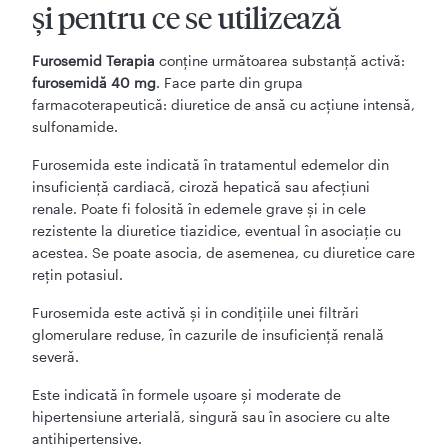
şi pentru ce se utilizează
Furosemid Terapia
conţine următoarea substanţă activă:
furosemidă 40 mg
. Face parte din grupa
farmacoterapeutică: diuretice de ansă cu acţiune intensă,
sulfonamide.
Furosemida este indicată în tratamentul edemelor din
insuficienţă cardiacă, ciroză hepatică sau afecţiuni
renale. Poate fi folosită în edemele grave şi in cele
rezistente la diuretice tiazidice, eventual în asociaţie cu
acestea. Se poate asocia, de asemenea, cu diuretice care
reţin potasiul.
Furosemida este activă şi in condiţiile unei filtrări
glomerulare reduse, în cazurile de insuficienţă renală
severă.
Este indicată în formele uşoare şi moderate de
hipertensiune arterială, singură sau în asociere cu alte
antihipertensive.