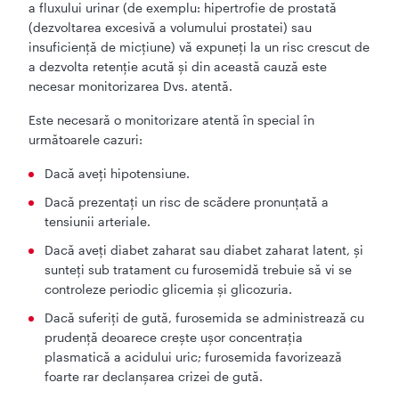
a fluxului urinar (de exemplu: hipertrofie de prostată
(dezvoltarea excesivă a volumului prostatei) sau
insuficienţă de micţiune) vă expuneţi la un risc crescut de
a dezvolta retenţie acută şi din această cauză este
necesar monitorizarea Dvs. atentă.
Este necesară o monitorizare atentă în special în
următoarele cazuri:
Dacă aveţi hipotensiune.
Dacă prezentaţi un risc de scădere pronunţată a
tensiunii arteriale.
Dacă aveţi diabet zaharat sau diabet zaharat latent, şi
sunteţi sub tratament cu furosemidă trebuie să vi se
controleze periodic glicemia şi glicozuria.
Dacă suferiţi de gută, furosemida se administrează cu
prudenţă deoarece creşte uşor concentraţia
plasmatică a acidului uric; furosemida favorizează
foarte rar declanşarea crizei de gută.