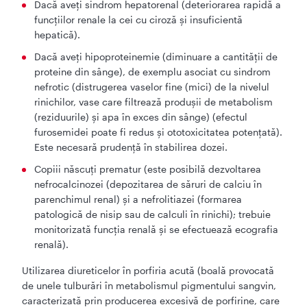
Dacă aveţi sindrom hepatorenal (deteriorarea rapidă a
funcţiilor renale la cei cu ciroză şi insuficientă
hepatică).
Dacă aveţi hipoproteinemie (diminuare a cantităţii de
proteine din sânge), de exemplu asociat cu sindrom
nefrotic (distrugerea vaselor fine (mici) de la nivelul
rinichilor, vase care filtrează produşii de metabolism
(reziduurile) şi apa în exces din sânge) (efectul
furosemidei poate fi redus şi ototoxicitatea potenţată).
Este necesară prudenţă în stabilirea dozei.
Copiii născuţi prematur (este posibilă dezvoltarea
nefrocalcinozei (depozitarea de săruri de calciu în
parenchimul renal) şi a nefrolitiazei (formarea
patologică de nisip sau de calculi în rinichi); trebuie
monitorizată funcţia renală şi se efectuează ecografia
renală).
Utilizarea diureticelor în porfiria acută (boală provocată
de unele tulburări în metabolismul pigmentului sangvin,
caracterizată prin producerea excesivă de porfirine, care