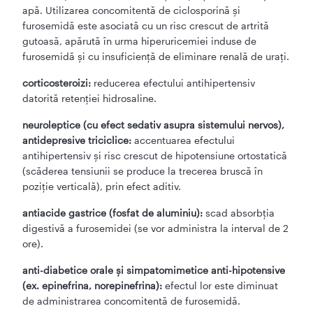
apă. Utilizarea concomitentă de ciclosporină şi
furosemidă este asociată cu un risc crescut de artrită
gutoasă, apărută în urma hiperuricemiei induse de
furosemidă şi cu insuficienţă de eliminare renală de uraţi.
corticosteroizi:
reducerea efectului antihipertensiv
datorită retenţiei hidrosaline.
neuroleptice (cu efect sedativ asupra sistemului nervos),
antidepresive triciclice:
accentuarea efectului
antihipertensiv şi risc crescut de hipotensiune ortostatică
(scăderea tensiunii se produce la trecerea bruscă în
poziţie verticală), prin efect aditiv.
antiacide gastrice (fosfat de aluminiu):
scad absorbţia
digestivă a furosemidei (se vor administra la interval de 2
ore).
anti-diabetice orale şi simpatomimetice anti-hipotensive
(ex. epinefrina, norepinefrina):
efectul lor este diminuat
de administrarea concomitentă de furosemidă.