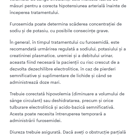
măsuri pentru a corecta hipotensiunea arterială înainte de
începerea tratamentului.
Furosemida poate determina scăderea concentraţiei de
sodiu şi de potasiu, cu posibile consecinţe grave.
În general, în timpul tratamentului cu furosemidă, este
recomandată urmărirea regulată a sodiului, potasiului şi a
creatininei plasmatice, uremiei şi a debitului urinar,
aceasta fiind necesară la pacienţii cu risc crescut de a
dezvolta dezechilibre electrolitice, în caz de pierderi
semnificative şi suplimentare de lichide şi când se
administrează doze mari.
Trebuie corectată hipovolemia (diminuare a volumului de
sânge circulant) sau deshidratarea, precum şi orice
tulburare electrolitică şi acido-bazică semnificativă.
Acesta poate necesita întreruperea temporară a
administrării furosemidei.
Diureza trebuie asigurată. Dacă aveţi o obstrucţie parţială