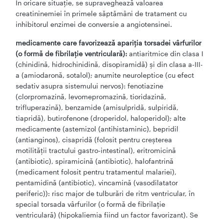
În oricare situaţie, se supraveghează valoarea
creatininemiei în primele săptămâni de tratament cu
inhibitorul enzimei de conversie a angiotensinei.
medicamente care favorizează apariţia torsadei vârfurilor
(o formă de fibrilaţie ventriculară):
antiaritmice din clasa I
(chinidină, hidrochinidină, disopiramidă) şi din clasa a-III-
a (amiodaronă, sotalol); anumite neuroleptice (cu efect
sedativ asupra sistemului nervos): fenotiazine
(clorpromazină, levomepromazină, tioridazină,
trifluperazină), benzamide (amisulpridă, sulpiridă,
tiapridă), butirofenone (droperidol, haloperidol); alte
medicamente (astemizol (antihistaminic), bepridil
(antianginos), cisapridă (folosit pentru creşterea
motilităţii tractului gastro-intestinal), eritromicină
(antibiotic), spiramicină (antibiotic), halofantrină
(medicament folosit pentru tratamentul malariei),
pentamidină (antibiotic), vincamină (vasodilatator
periferic)): risc major de tulburări de ritm ventricular, în
special torsada vârfurilor (o formă de fibrilaţie
ventriculară) (hipokaliemia fiind un factor favorizant). Se