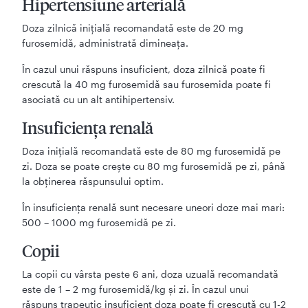
Hipertensiune arterială
Doza zilnică iniţială recomandată este de 20 mg
furosemidă, administrată dimineaţa.
În cazul unui răspuns insuficient, doza zilnică poate fi
crescută la 40 mg furosemidă sau furosemida poate fi
asociată cu un alt antihipertensiv.
Insuficienţa renală
Doza iniţială recomandată este de 80 mg furosemidă pe
zi. Doza se poate creşte cu 80 mg furosemidă pe zi, până
la obţinerea răspunsului optim.
În insuficienţa renală sunt necesare uneori doze mai mari:
500 – 1000 mg furosemidă pe zi.
Copii
La copii cu vârsta peste 6 ani, doza uzuală recomandată
este de 1 – 2 mg furosemidă/kg şi zi. În cazul unui
răspuns trapeutic insuficient doza poate fi crescută cu 1-2