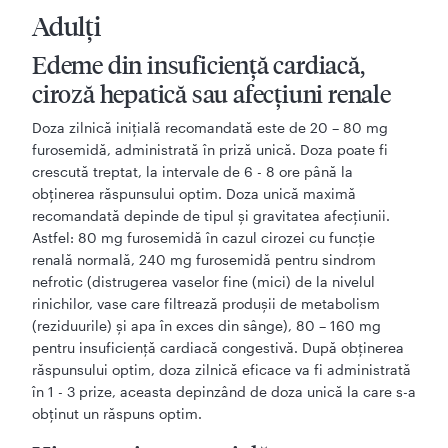
Adulţi
Edeme din insuficienţă cardiacă,
ciroză hepatică sau afecţiuni renale
Doza zilnică iniţială recomandată este de 20 – 80 mg
furosemidă, administrată în priză unică. Doza poate fi
crescută treptat, la intervale de 6 - 8 ore până la
obţinerea răspunsului optim. Doza unică maximă
recomandată depinde de tipul şi gravitatea afecţiunii.
Astfel: 80 mg furosemidă în cazul cirozei cu funcţie
renală normală, 240 mg furosemidă pentru sindrom
nefrotic (distrugerea vaselor fine (mici) de la nivelul
rinichilor, vase care filtrează produşii de metabolism
(reziduurile) şi apa în exces din sânge), 80 – 160 mg
pentru insuficienţă cardiacă congestivă. După obţinerea
răspunsului optim, doza zilnică eficace va fi administrată
în 1 - 3 prize, aceasta depinzând de doza unică la care s-a
obţinut un răspuns optim.