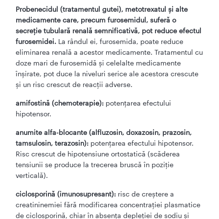
Probenecidul (tratamentul gutei), metotrexatul şi alte
medicamente care, precum furosemidul, suferă o
secreţie tubulară renală semnificativă, pot reduce efectul
furosemidei.
La rândul ei, furosemida, poate reduce
eliminarea renală a acestor medicamente. Tratamentul cu
doze mari de furosemidă şi celelalte medicamente
înşirate, pot duce la niveluri serice ale acestora crescute
şi un risc crescut de reacţii adverse.
amifostină (chemoterapie):
potenţarea efectului
hipotensor.
anumite alfa-blocante (alfluzosin, doxazosin, prazosin,
tamsulosin, terazosin):
potenţarea efectului hipotensor.
Risc crescut de hipotensiune ortostatică (scăderea
tensiunii se produce la trecerea bruscă în poziţie
verticală).
ciclosporină (imunosupresant):
risc de creştere a
creatininemiei fără modificarea concentraţiei plasmatice
de ciclosporină, chiar în absenţa depleţiei de sodiu şi