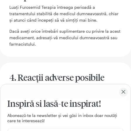
Luaţi Furosemid Terapia întreaga perioadă a
tratamentului stabilită de medicul dumneavoastră, chiar
şi atunci când începeţi să vă simţiţi mai bine.
Dacă aveţi orice întrebări suplimentare cu privire la acest
medicament, adresaţi-vă medicului dumneavoastră sau
farmacistului.
4. Reacţii adverse posibile
Ca toate medicamentele, acest medicament poate
provoca reacţii adverse, cu toate că nu apar la toate
Inspiră si lasă-te inspirat!
persoanele.
Următoarele reacţii adverse au fost
Aboneazǎ-te la newsletter și vei gǎsi in inbox doar noutǎți
care te intereseazǎ!
raportate la administrarea de