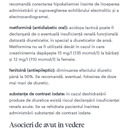
recomandă corectarea hipokaliemiei înainte de începerea
administrării şi supravegherea echilibrului electrolitic şi a
electrocardiogramei.
metformină (antidiabetic oral):
acidoza lactică poate fi
declanşată de o eventuală insuficienţă renală funcţională
datorată diureticelor, în special a diureticelor de ansă.
Metformina nu va fi utilizată decât în cazul în care
creatininemia depăşeşte 15 mg/l (135 mcmol/l) la bărbaţi
şi 12 mg/l (110 mcmol/l) la femeie.
fenitoină (antiepileptic):
diminuarea efectului diuretic
până la 50%. Se recomandă, eventual, folosirea de doze
mai mari de diuretic.
substanţe de contrast iodate:
în cazul deshidratării
produse de diuretice există riscul declanşării insuficienţei
renale acute. Se va rehidrata pacientul înaintea
administrării substanţei de contrast iodate.
Asocieri de avut în vedere