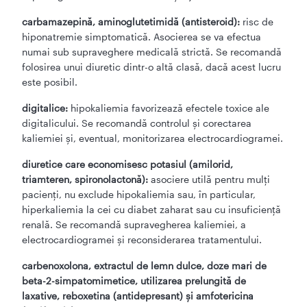
carbamazepină, aminoglutetimidă (antisteroid):
risc de
hiponatremie simptomatică. Asocierea se va efectua
numai sub supraveghere medicală strictă. Se recomandă
folosirea unui diuretic dintr-o altă clasă, dacă acest lucru
este posibil.
digitalice:
hipokaliemia favorizează efectele toxice ale
digitalicului. Se recomandă controlul şi corectarea
kaliemiei şi, eventual, monitorizarea electrocardiogramei.
diuretice care economisesc potasiul (amilorid,
triamteren, spironolactonă):
asociere utilă pentru mulţi
pacienţi, nu exclude hipokaliemia sau, în particular,
hiperkaliemia la cei cu diabet zaharat sau cu insuficienţă
renală. Se recomandă supravegherea kaliemiei, a
electrocardiogramei şi reconsiderarea tratamentului.
carbenoxolona, extractul de lemn dulce, doze mari de
beta-2-simpatomimetice, utilizarea prelungită de
laxative, reboxetina (antidepresant) şi amfotericina