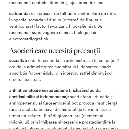
recomandă controlul litemiei şi ajustarea dozelor.
sultopridă:
risc crescut de tulburări ventriculare de ritm,
în special torsada vârfurilor (o formă de fibrilaţie
ventriculară) (factor favorizant, hipokaliemia). Se
recomandă supraveghere clinică, biologică şi
electrocardiografică.
Asocieri care necesită precauţii
sucralfat:
oral, furosemida se administrează la cel puţin 2
ore de la administrarea sucralfatului, deoarece scade
absorbţia furosemidului din intestin, astfel diminuând
efectul acestuia.
antiinflamatoare nesteroidiene (incluzând acidul
acetilsalicilic şi indometacina):
scad efectul diuretic şi
antihipertensiv al furosemidei şi pot provoca insuficienţă
renală acută la bolnavii deshidrataţi şi la vârstnici, ca
urmare a scăderii filtrării glomerulare (element al
rinichiului) prin inhibarea sintezsei de prostaglandine la
nivel juxtaglomerular (element al rinichiului). Furosemida