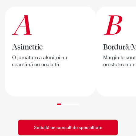
A
B
Asimetrie
Bordură/M
O jumătate a aluniței nu
Marginile sunt
seamănă cu cealaltă.
crestate sau n
20% completed
Solicită un consult de specialitate