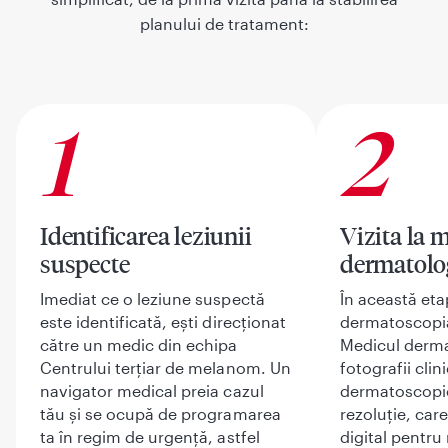
planului de tratament:
1
2
Identificarea leziunii
Vizita la 
suspecte
dermatolog
Imediat ce o leziune suspectă
În această eta
este identificată, ești direcționat
dermatoscopia 
către un medic din echipa
Medicul derm
Centrului terțiar de melanom. Un
fotografii clini
navigator medical preia cazul
dermatoscopic
tău și se ocupă de programarea
rezoluție, car
ta în regim de urgență, astfel
digital pentru