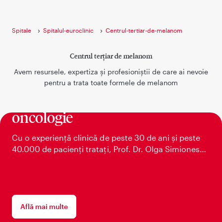
Spitale
Spitalul-euroclinic
Centrul-tertiar-de-melanom
Centrul terțiar de melanom
Avem resursele, expertiza și profesioniștii de care ai nevoie
pentru a trata toate formele de melanom
Expertiză în dermato-
oncologie
Cu o experiență clinică de peste 30 de ani și peste
40.000 de pacienți tratați, Prof. Dr. Olga Simionescu
- TOP-DERM CLINICS este unul dintre cei mai
reputați specialiști în diagnosticarea și tratarea
melanomului din România.
Află mai multe