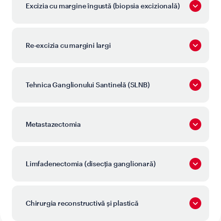
Excizia cu margine îngustă (biopsia excizională)
Re-excizia cu margini largi
Tehnica Ganglionului Santinelă (SLNB)
Metastazectomia
Limfadenectomia (disecția ganglionară)
Chirurgia reconstructivă și plastică