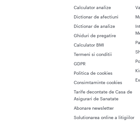
Calculator analize
Va
Dictionar de afectiuni
M
Dictionar de analize
In
Me
Ghiduri de pregatire
Pa
Calculator BMI
S
Termeni si conditii
Po
GDPR
Ki
Politica de cookies
Ex
Consimtaminte cookies
Tarife decontate de Casa de
Asigurari de Sanatate
Abonare newsletter
Solutionarea online a litigiilor