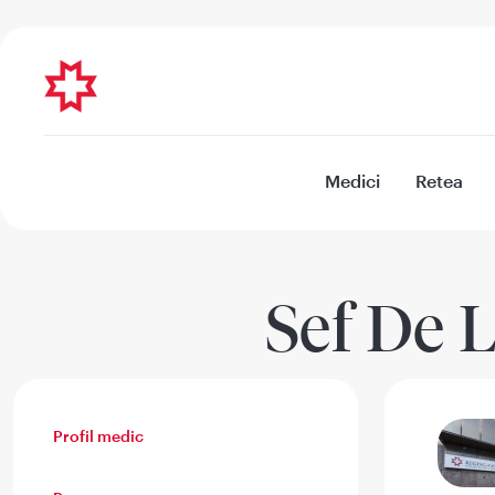
Medici
Retea
Sef De 
Profil medic