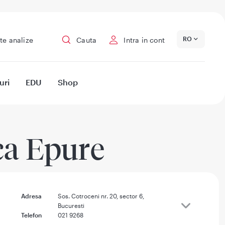
RO
te analize
Cauta
Intra in cont
uri
EDU
Shop
ca Epure
Adresa
Sos. Cotroceni nr. 20, sector 6,
Bucuresti
Telefon
021 9268