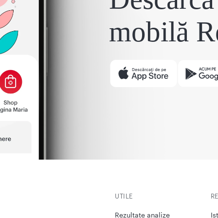
mobilă R
UTILE
R
Rezultate analize
Is