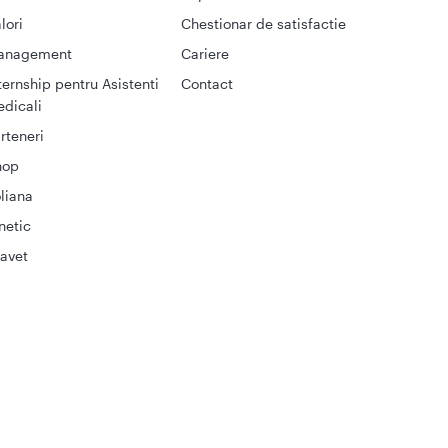
lori
Chestionar de satisfactie
anagement
Cariere
ternship pentru Asistenti
Contact
dicali
rteneri
hop
liana
netic
avet