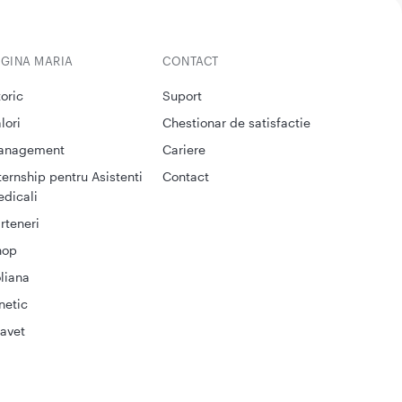
EGINA MARIA
CONTACT
toric
Suport
lori
Chestionar de satisfactie
anagement
Cariere
ternship pentru Asistenti
Contact
dicali
rteneri
hop
liana
netic
avet