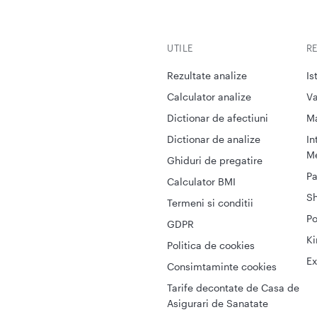
UTILE
R
Rezultate analize
Is
Calculator analize
Va
Dictionar de afectiuni
M
Dictionar de analize
In
Me
Ghiduri de pregatire
Pa
Calculator BMI
S
Termeni si conditii
Po
GDPR
Ki
Politica de cookies
Ex
Consimtaminte cookies
Tarife decontate de Casa de
Asigurari de Sanatate