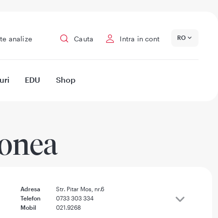
RO
te analize
Cauta
Intra in cont
uri
EDU
Shop
Donea
Adresa
Str. Pitar Mos, nr.6
Telefon
0733 303 334
Mobil
021.9268