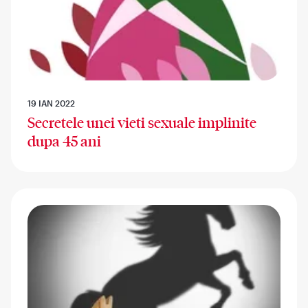
19 IAN 2022
Secretele unei vieti sexuale implinite
dupa 45 ani