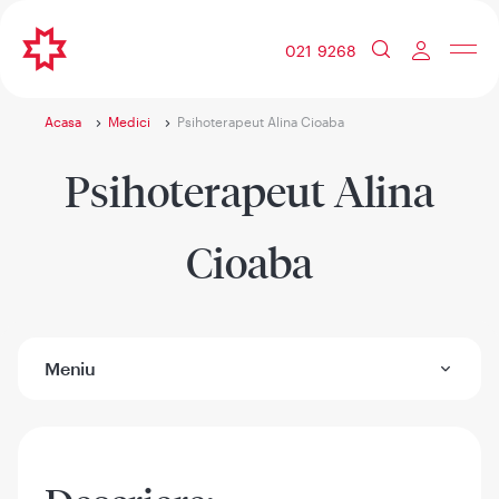
021 9268
Acasa
Medici
Psihoterapeut Alina Cioaba
Psihoterapeut Alina
Cioaba
Meniu