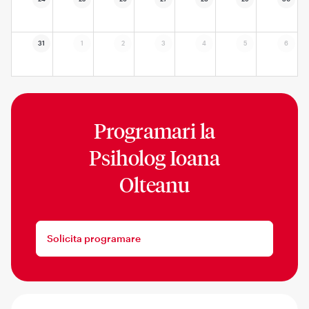
31
1
2
3
4
5
6
Programari la
Psiholog Ioana
Olteanu
Solicita programare