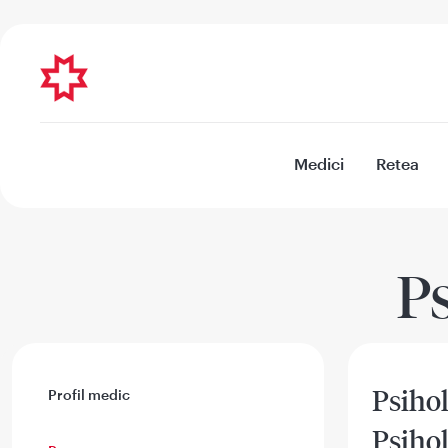
Medici
Retea
P
Psiho
Profil medic
Psiho