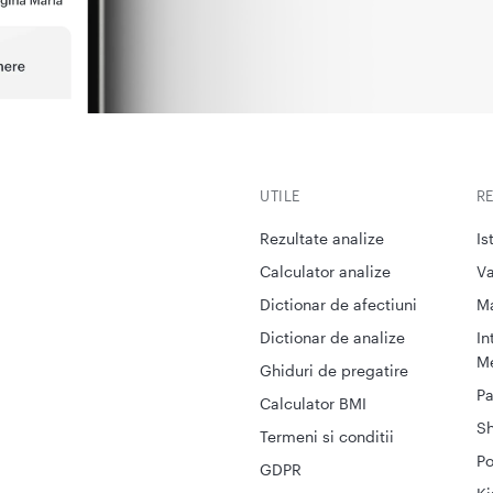
UTILE
R
Rezultate analize
Is
Calculator analize
Va
Dictionar de afectiuni
M
Dictionar de analize
In
Me
Ghiduri de pregatire
Pa
Calculator BMI
S
Termeni si conditii
Po
GDPR