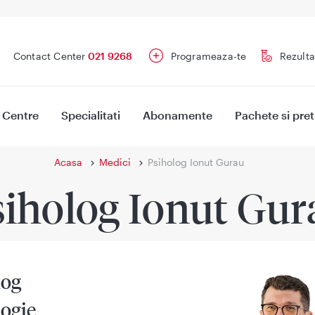
Contact Center
021 9268
Programeaza-te
Rezulta
Centre
Specialitati
Abonamente
Pachete si pret
Acasa
Medici
Psiholog Ionut Gurau
siholog Ionut Gur
log
logie