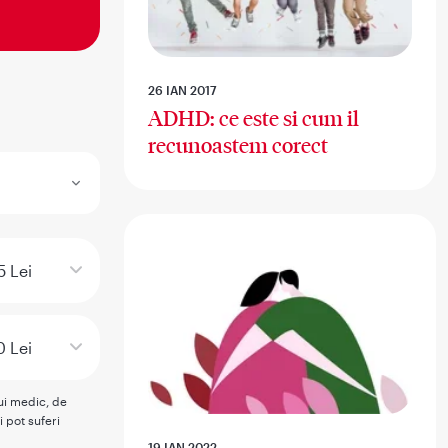
26 IAN 2017
ADHD: ce este si cum il
recunoastem corect
5 Lei
0 Lei
rui medic, de
i pot suferi
19 IAN 2022