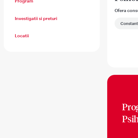
Program
Ofera consul
Investigatii si preturi
Constant
Locatii
Pro
Psi