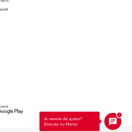
netic
avet
Ai nevoie de ajutor?
Discuta cu Maria!