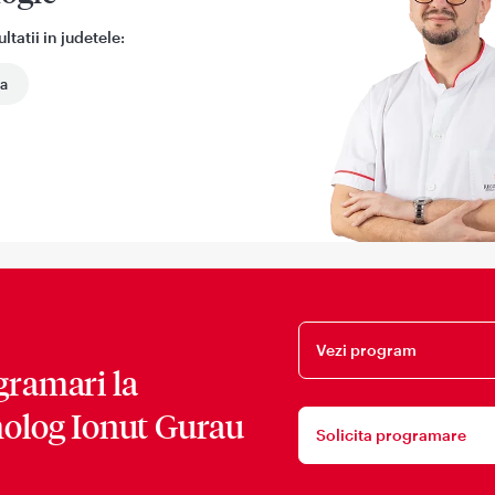
tatii in judetele:
a
Vezi program
gramari la
holog Ionut Gurau
Solicita programare