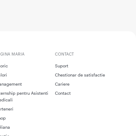
EGINA MARIA
CONTACT
toric
Suport
lori
Chestionar de satisfactie
anagement
Cariere
ternship pentru Asistenti
Contact
dicali
rteneri
hop
liana