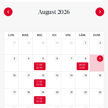
August 2026
LUN.
MAR.
MIE.
JOI
VIN.
SÂM.
DUM.
27
28
29
30
31
1
2
3
4
5
6
7
8
9
17:00 -
08:00 -
20:00
13:00
10
11
12
13
14
15
16
17:00 -
20:00
17
18
19
20
21
22
23
17:00 -
20:00