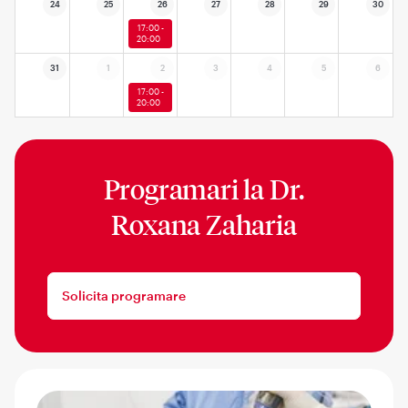
24
25
26
27
28
29
30
17:00 -
20:00
31
1
2
3
4
5
6
17:00 -
20:00
Programari la
Dr.
Roxana Zaharia
Solicita programare