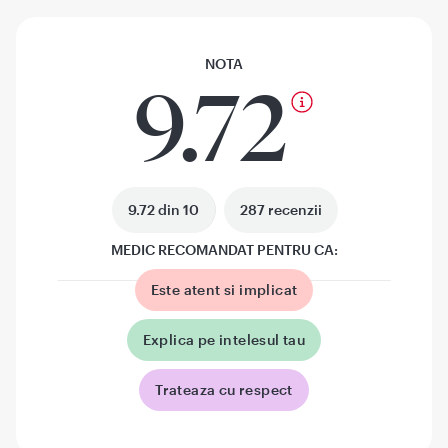
NOTA
9.72
9.72 din 10
287 recenzii
MEDIC RECOMANDAT PENTRU CA:
Este atent si implicat
Explica pe intelesul tau
Trateaza cu respect