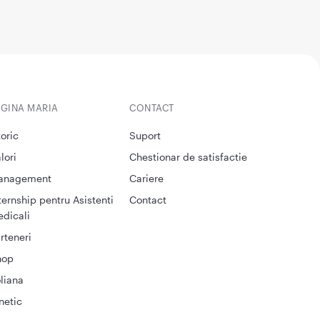
EGINA MARIA
CONTACT
toric
Suport
lori
Chestionar de satisfactie
anagement
Cariere
ternship pentru Asistenti
Contact
dicali
rteneri
hop
liana
netic