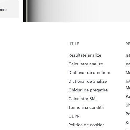
UTILE
R
Rezultate analize
Is
Calculator analize
Va
Dictionar de afectiuni
M
Dictionar de analize
In
Me
Ghiduri de pregatire
Pa
Calculator BMI
S
Termeni si conditii
Po
GDPR
Ki
Politica de cookies