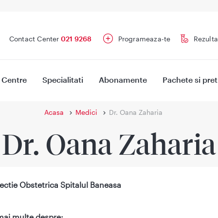
Contact Center
021 9268
Programeaza-te
Rezulta
Centre
Specialitati
Abonamente
Pachete si pret
Acasa
Medici
Dr. Oana Zaharia
Dr. Oana Zaharia
ectie Obstetrica Spitalul Baneasa
mai multe despre: