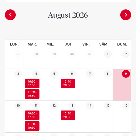
August 2026
LUN.
MAR.
MIE.
JOI
VIN.
SÂM.
DUM.
27
28
29
30
31
1
2
3
4
5
6
7
8
9
16:30 -
16:40 -
17:30
20:00
17:30 -
19:50
10
11
12
13
14
15
16
16:30 -
16:40 -
17:30
20:00
17:30 -
19:50