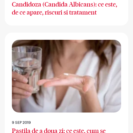
Candidoza (Candida Albicans): ce este,
de ce apare, riscuri si tratament
9 SEP 2019
Pastila de a doua zi: ce este, cum se