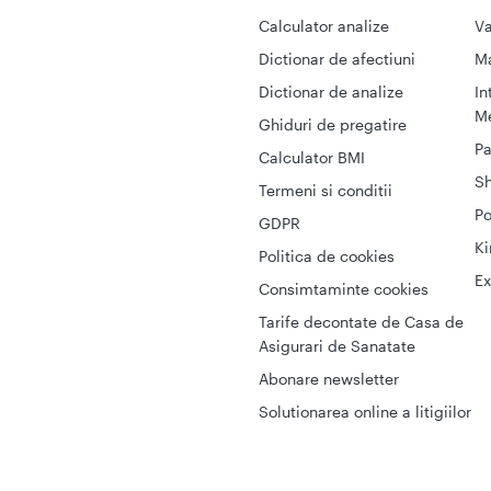
Calculator analize
Va
Dictionar de afectiuni
M
Dictionar de analize
In
Me
Ghiduri de pregatire
Pa
Calculator BMI
S
Termeni si conditii
Po
GDPR
Ki
Politica de cookies
Ex
Consimtaminte cookies
Tarife decontate de Casa de
Asigurari de Sanatate
Abonare newsletter
Solutionarea online a litigiilor