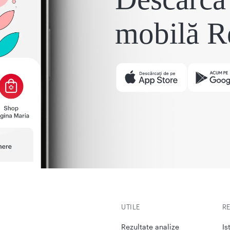
mobilă R
UTILE
R
Rezultate analize
Is