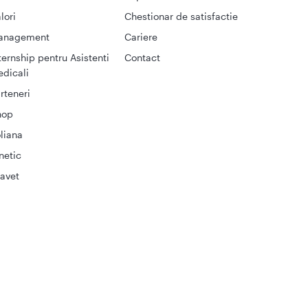
lori
Chestionar de satisfactie
anagement
Cariere
ternship pentru Asistenti
Contact
dicali
rteneri
hop
liana
netic
avet