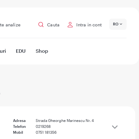
RO
te analize
Cauta
Intra in cont
uri
EDU
Shop
o
Adresa
Strada Gheorghe Marinescu Nr. 4
Telefon
0219268
Mobil
0751 181356