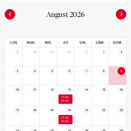
August 2026
LUN.
MAR.
MIE.
JOI
VIN.
SÂM.
DUM.
27
28
29
30
31
1
2
3
4
5
6
7
8
9
10
11
12
13
14
15
16
17:00 -
20:00
17
18
19
20
21
22
23
17:00 -
20:00
24
25
26
27
28
29
30