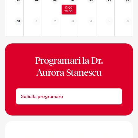
17:00 -
20:00
31
1
2
3
4
5
6
Programari la
Dr.
Aurora Stanescu
Solicita programare