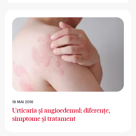
18 MAI 2016
Urticaria și angioedemul: diferențe,
simptome și tratament