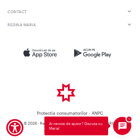
CONTACT
REGINA MARIA
Protectia consumatorilor - ANPC
© 2026 - Reteaua Privata de Sanatate REGINA MARIA.
Ai nevoie de ajutor? Discuta cu
Maria!
Toate drepturile rezervate.