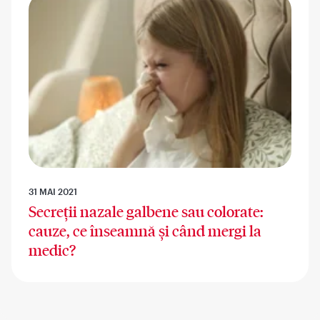
31 MAI 2021
Secreții nazale galbene sau colorate:
cauze, ce înseamnă și când mergi la
medic?