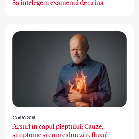
Sa intelegem examenul de urina
23 AUG 2016
Arsuri în capul pieptului: Cauze,
simptome și cum calmezi refluxul