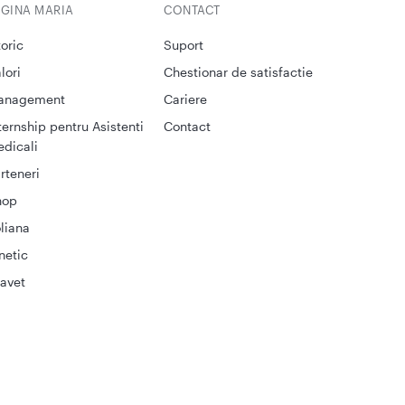
EGINA MARIA
CONTACT
toric
Suport
lori
Chestionar de satisfactie
anagement
Cariere
ternship pentru Asistenti
Contact
dicali
rteneri
hop
liana
netic
avet