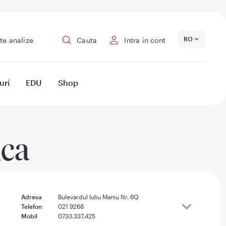
RO
te analize
Cauta
Intra in cont
uri
EDU
Shop
ica
Adresa
Bulevardul Iuliu Maniu Nr. 6Q
Telefon
021 9268
Mobil
0733.337.425