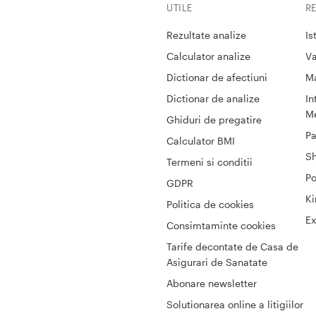
UTILE
R
Rezultate analize
Is
Calculator analize
Va
Dictionar de afectiuni
M
Dictionar de analize
In
Me
Ghiduri de pregatire
Pa
Calculator BMI
S
Termeni si conditii
Po
GDPR
Ki
Politica de cookies
Ex
Consimtaminte cookies
Tarife decontate de Casa de
Asigurari de Sanatate
Abonare newsletter
Solutionarea online a litigiilor