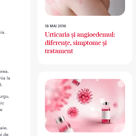
18 MAI 2016
ia.
Urticaria și angioedemul:
diferențe, simptome și
tratament
orea,
nia la
3.
urgu,
gic
le
aie,
ni de