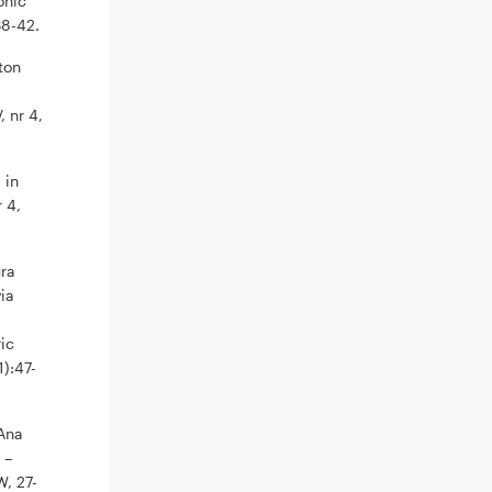
onic
38-42.
ton
 nr 4,
 in
r 4,
ura
ia
ic
1):47-
 Ana
 –
W, 27-