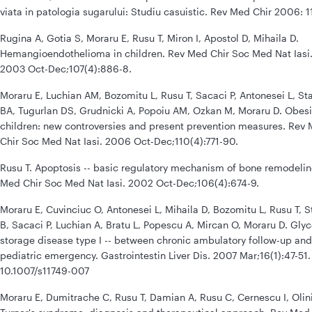
viata in patologia sugarului: Studiu casuistic. Rev Med Chir 2006: 1
Rugina A, Gotia S, Moraru E, Rusu T, Miron I, Apostol D, Mihaila D.
Hemangioendothelioma in children. Rev Med Chir Soc Med Nat Iasi
2003 Oct-Dec;107(4):886-8.
Moraru E, Luchian AM, Bozomitu L, Rusu T, Sacaci P, Antonesei L, St
BA, Tugurlan DS, Grudnicki A, Popoiu AM, Ozkan M, Moraru D. Obesi
children: new controversies and present prevention measures. Rev
Chir Soc Med Nat Iasi. 2006 Oct-Dec;110(4):771-90.
Rusu T. Apoptosis -- basic regulatory mechanism of bone remodelin
Med Chir Soc Med Nat Iasi. 2002 Oct-Dec;106(4):674-9.
Moraru E, Cuvinciuc O, Antonesei L, Mihaila D, Bozomitu L, Rusu T, 
B, Sacaci P, Luchian A, Bratu L, Popescu A, Mircan O, Moraru D. Gly
storage disease type I -- between chronic ambulatory follow-up and
pediatric emergency. Gastrointestin Liver Dis. 2007 Mar;16(1):47-51.
10.1007/s11749-007
Moraru E, Dumitrache C, Rusu T, Damian A, Rusu C, Cernescu I, Olin