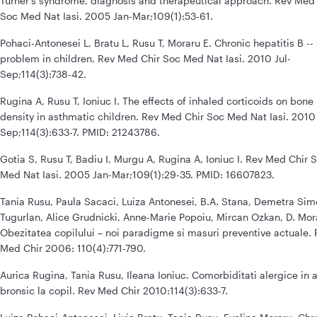
Turner's syndrome, diagnosis and therapeutical approach. Rev Med
Soc Med Nat Iasi. 2005 Jan-Mar;109(1):53-61.
Pohaci-Antonesei L, Bratu L, Rusu T, Moraru E. Chronic hepatitis B -- s
problem in children. Rev Med Chir Soc Med Nat Iasi. 2010 Jul-
Sep;114(3):738-42.
Rugina A, Rusu T, Ioniuc I. The effects of inhaled corticoids on bone
density in asthmatic children. Rev Med Chir Soc Med Nat Iasi. 2010 
Sep;114(3):633-7. PMID: 21243786.
Gotia S, Rusu T, Badiu I, Murgu A, Rugina A, Ioniuc I. Rev Med Chir 
Med Nat Iasi. 2005 Jan-Mar;109(1):29-35. PMID: 16607823.
Tania Rusu, Paula Sacaci, Luiza Antonesei, B.A. Stana, Demetra Si
Tugurlan, Alice Grudnicki, Anne-Marie Popoiu, Mircan Ozkan, D. Mor
Obezitatea copilului – noi paradigme si masuri preventive actuale. 
Med Chir 2006: 110(4):771-790.
Aurica Rugina, Tania Rusu, Ileana Ioniuc. Comorbiditati alergice in 
bronsic la copil. Rev Med Chir 2010:114(3):633-7.