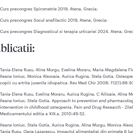
Curs precongres Spirometrie 2019, Atena, Grecia;
Curs precongres Socul anafilactic 2019, Atena, Grecia;
Curs precongres Diagnosticul si terapia urticariei 2024, Atena, Grec
blicatii:
Tania-Elena Rusu, Alina Murgu, Evelina Moraru, Maria-Magdalena Fl
Ileana Ioniuc, Monica Alexoaie, Aurica Rugina, Stela Gotia. Osteope
copiii cu artrita juvenila idiopatica. Rev Med Chir 2008: 112(1):88-9
Tania-Elena Rusu, Evelina Moraru, Aurica Rugina, C Ailioaie, Alina M
Ileana Ioniuc, Stela Gotia. Approach to prevention and pharmacolo
intervention in childhood osteopenia. Pain and Drug Research - Zile
Medicamentului editia a XIX-a, 2010:49-52.
Ileana Ioniuc, Stela Gotia, Aurica Rugina, Alina Murgu, Monica Alexo
Tania Rusu, Oana Lazarescu. Impactul alimentatiei din primele 6 lu