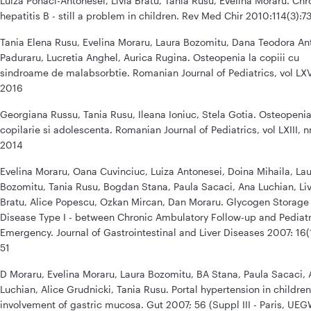
Luiza Pohaci-Antonesei, Livia Bratu, Tania Rusu, Evelina Moraru. Chr
hepatitis B - still a problem in children. Rev Med Chir 2010:114(3):7
Tania Elena Rusu, Evelina Moraru, Laura Bozomitu, Dana Teodora An
Paduraru, Lucretia Anghel, Aurica Rugina. Osteopenia la copiii cu
sindroame de malabsorbtie. Romanian Journal of Pediatrics, vol LXV,
2016
Georgiana Russu, Tania Rusu, Ileana Ioniuc, Stela Gotia. Osteopenia
copilarie si adolescenta. Romanian Journal of Pediatrics, vol LXIII, n
2014
Evelina Moraru, Oana Cuvinciuc, Luiza Antonesei, Doina Mihaila, La
Bozomitu, Tania Rusu, Bogdan Stana, Paula Sacaci, Ana Luchian, Liv
Bratu, Alice Popescu, Ozkan Mircan, Dan Moraru. Glycogen Storage
Disease Type I - between Chronic Ambulatory Follow-up and Pediatr
Emergency. Journal of Gastrointestinal and Liver Diseases 2007: 16(
51
D Moraru, Evelina Moraru, Laura Bozomitu, BA Stana, Paula Sacaci,
Luchian, Alice Grudnicki, Tania Rusu. Portal hypertension in children
involvement of gastric mucosa. Gut 2007; 56 (Suppl III - Paris, UEG