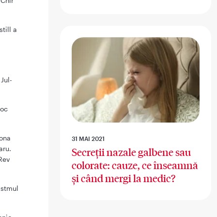
 Chir
till a
Jul-
Soc
mona
31 MAI 2021
aru.
Secreții nazale galbene sau
Rev
colorate: cauze, ce înseamnă
și când mergi la medic?
astmul