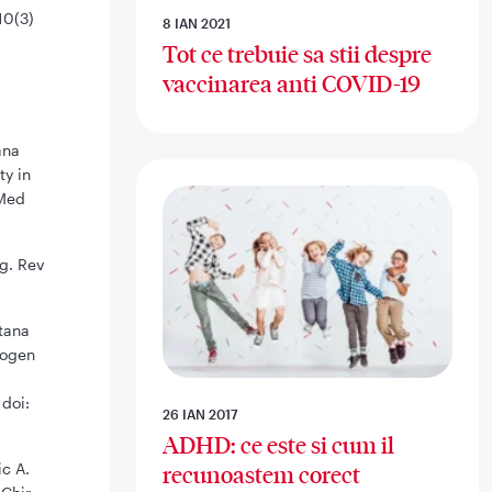
10(3)
8 IAN 2021
Tot ce trebuie sa stii despre
vaccinarea anti COVID-19
.
ana
ty in
 Med
g. Rev
Stana
cogen
 doi:
26 IAN 2017
ADHD: ce este si cum il
ic A.
recunoastem corect