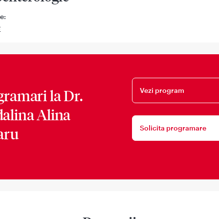
e:
E
Vezi program
gramari la
Dr.
alina Alina
Solicita programare
aru