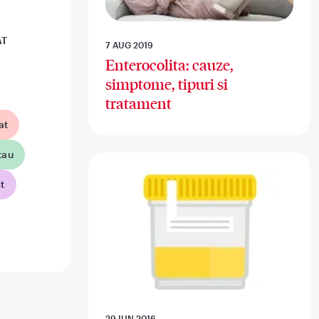
AT
7 AUG 2019
Enterocolita: cauze,
simptome, tipuri si
tratament
at
tau
t
29 IUN 2016