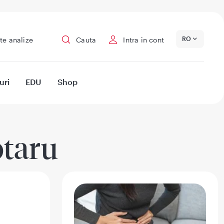
RO
te analize
Cauta
Intra in cont
uri
EDU
Shop
otaru