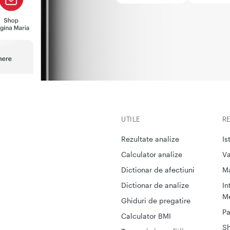
UTILE
R
Rezultate analize
Is
Calculator analize
Va
Dictionar de afectiuni
M
Dictionar de analize
In
Me
Ghiduri de pregatire
Pa
Calculator BMI
S