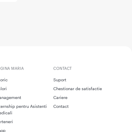
EGINA MARIA
CONTACT
toric
Suport
lori
Chestionar de satisfactie
anagement
Cariere
ternship pentru Asistenti
Contact
dicali
rteneri
hop