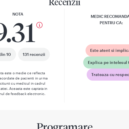
Recenzii
NOTA
MEDIC RECOMAND
9.31
PENTRU CA:
Este atent si implic
din 10
131 recenzii
Explica pe intelesul 
ta este o medie ce reflecta
Trateaza cu respec
 acordate de pacienti in urma
actiunii cu medicul in cadrul
atiei. Aceasta este captata in
mul de feedback electronic.
Programare