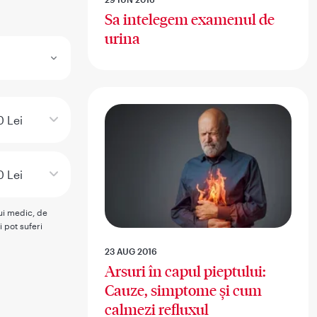
Sa intelegem examenul de
urina
 Lei
0 Lei
rui medic, de
i pot suferi
23 AUG 2016
Arsuri în capul pieptului:
Cauze, simptome și cum
calmezi refluxul