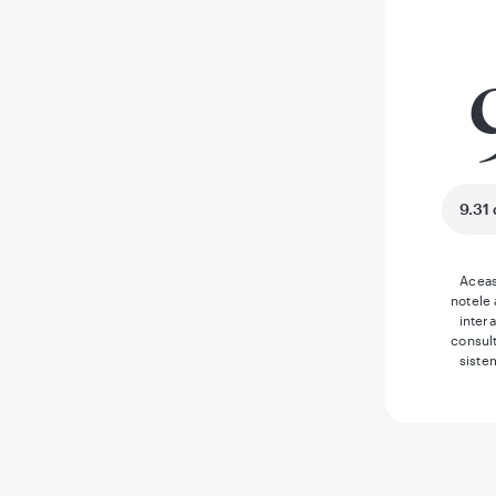
9.31 
Aceas
notele
inter
consult
siste