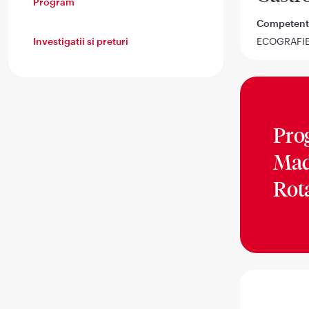
Program
Competent
Investigatii si preturi
ECOGRAFI
Pro
Mad
Rot