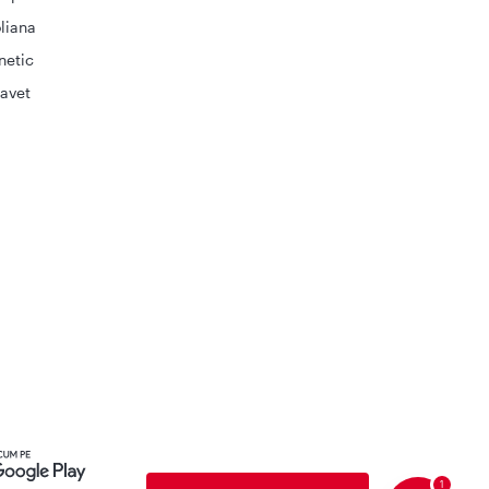
liana
netic
avet