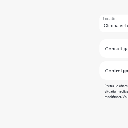
Locatie
Consult ga
Control ga
Preturile afisa
situatia medica
modificari. Va 