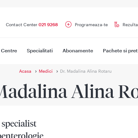
Contact Center
021 9268
Programeaza-te
Rezulta
Centre
Specialitati
Abonamente
Pachete si pret
Acasa
Medici
Dr. Madalina Alina Rotaru
Madalina Alina R
specialist
oenterologie