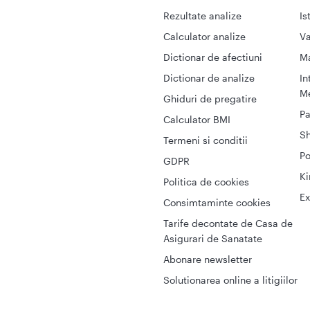
Rezultate analize
Is
Calculator analize
Va
Dictionar de afectiuni
M
Dictionar de analize
In
Me
Ghiduri de pregatire
Pa
Calculator BMI
S
Termeni si conditii
Po
GDPR
Ki
Politica de cookies
Ex
Consimtaminte cookies
Tarife decontate de Casa de
Asigurari de Sanatate
Abonare newsletter
Solutionarea online a litigiilor