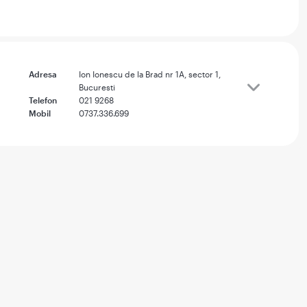
Adresa
Ion Ionescu de la Brad nr 1A, sector 1,
Bucuresti
Telefon
021 9268
Mobil
0737.336.699