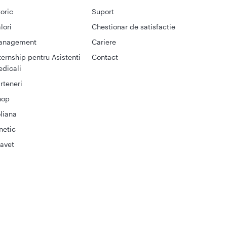
toric
Suport
lori
Chestionar de satisfactie
anagement
Cariere
ternship pentru Asistenti
Contact
dicali
rteneri
hop
liana
netic
avet