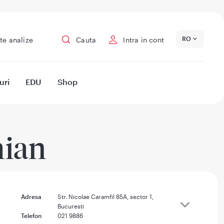
RO
te analize
Cauta
Intra in cont
uri
EDU
Shop
mian
Adresa
Str. Nicolae Caramfil 85A, sector 1,
Bucuresti
Telefon
021 9886