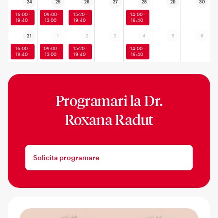
24
25
26
27
28
29
30
16:00 -
09:00 -
15:20 -
14:00 -
19:40
13:00
19:40
19:40
31
1
2
3
4
5
6
16:00 -
09:00 -
15:20 -
14:00 -
19:40
13:00
19:40
19:40
Programari la
Dr.
Roxana Radut
Solicita programare