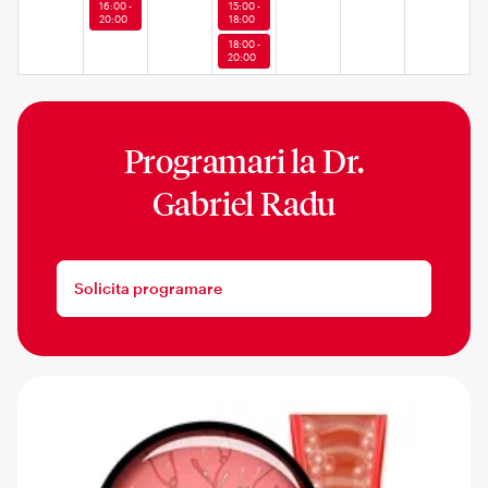
16:00 -
15:00 -
20:00
18:00
18:00 -
20:00
Programari la
Dr.
Gabriel Radu
Solicita programare