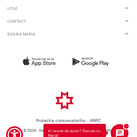
UTILE
CONTACT
REGINA MARIA
Protectia consumatorilor - ANPC
© 2026 - Reteaua Privata de Sanatate REGINA MARIA.
Ai nevoie de ajutor? Discuta cu
Maria!
Toate drepturile rezervate.