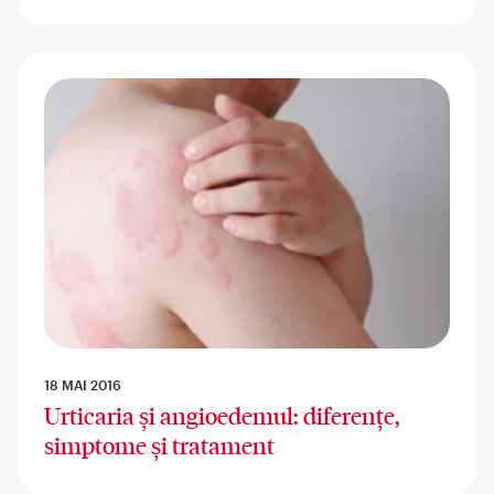
18 MAI 2016
Urticaria și angioedemul: diferențe,
simptome și tratament