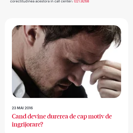
corectitudinea acestora in call center:
021.9268
23 MAI 2016
Cand devine durerea de cap motiv de
ingrijorare?