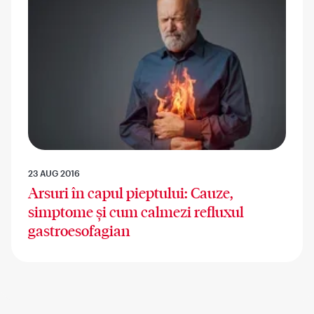
23 AUG 2016
Arsuri în capul pieptului: Cauze,
simptome și cum calmezi refluxul
gastroesofagian