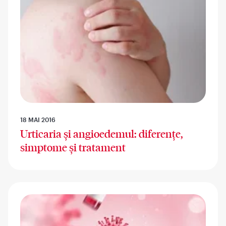
18 MAI 2016
Urticaria și angioedemul: diferențe,
simptome și tratament