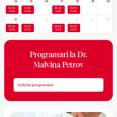
24
25
26
27
28
29
30
09:00 -
12:00 -
09:00 -
09:00 -
13:00
16:00
13:00
13:00
31
1
2
3
4
5
6
09:00 -
12:00 -
09:00 -
09:00 -
13:00
16:00
13:00
13:00
Programari la
Dr.
Malvina Petrov
Solicita programare