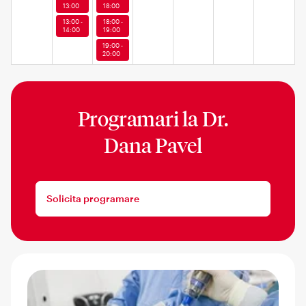
13:00
18:00
13:00 -
18:00 -
14:00
19:00
19:00 -
20:00
Programari la
Dr.
Dana Pavel
Solicita programare