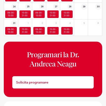
24
25
26
27
28
29
30
09:00 -
15:00 -
09:00 -
15:00 -
15:00 -
15:00
21:00
15:00
21:00
21:00
31
1
2
3
4
5
6
09:00 -
15:00 -
09:00 -
15:00 -
15:00 -
15:00
21:00
15:00
21:00
21:00
Programari la
Dr.
Andreea Neagu
Solicita programare