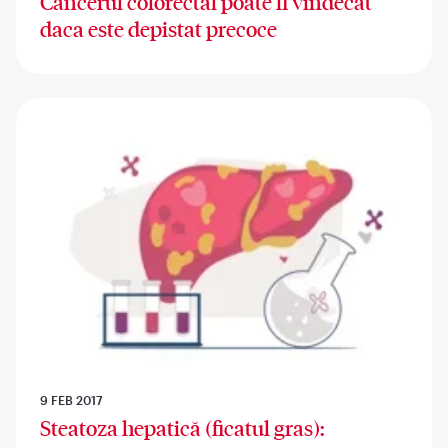
Cancerul colorectal poate fi vindecat
daca este depistat precoce
9 FEB 2017
Steatoza hepatică (ficatul gras):