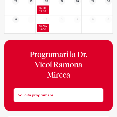
24
25
26
27
28
29
30
16:00 -
19:00
31
1
2
3
4
5
6
16:00 -
19:00
Programari la
Dr.
Vicol Ramona
Mircea
Solicita programare