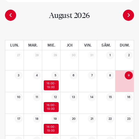
August 2026
LUN.
MAR.
MIE.
JOI
VIN.
SÂM.
DUM.
27
28
29
30
31
1
2
3
4
5
6
7
8
9
16:00 -
19:00
10
11
12
13
14
15
16
16:00 -
19:00
17
18
19
20
21
22
23
16:00 -
19:00