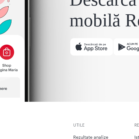
mobilă R
UTILE
R
Rezultate analize
Is