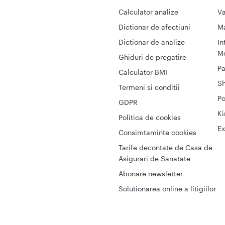
Calculator analize
Va
Dictionar de afectiuni
M
Dictionar de analize
In
Me
Ghiduri de pregatire
Pa
Calculator BMI
S
Termeni si conditii
Po
GDPR
Ki
Politica de cookies
Ex
Consimtaminte cookies
Tarife decontate de Casa de
Asigurari de Sanatate
Abonare newsletter
Solutionarea online a litigiilor