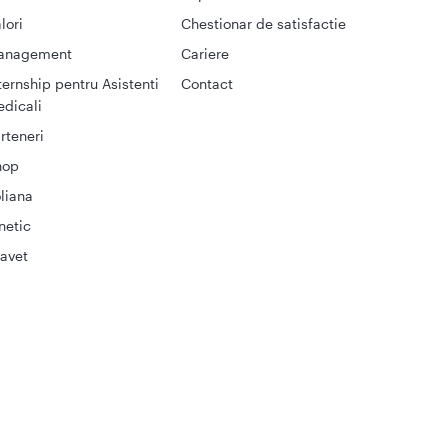
lori
Chestionar de satisfactie
anagement
Cariere
ternship pentru Asistenti
Contact
dicali
rteneri
hop
liana
netic
avet