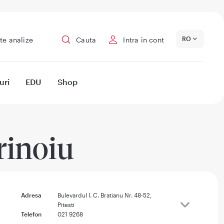
RO
te analize
Cauta
Intra in cont
uri
EDU
Shop
rinoiu
Adresa
Bulevardul I. C. Bratianu Nr. 48-52,
Pitesti
Telefon
021 9268