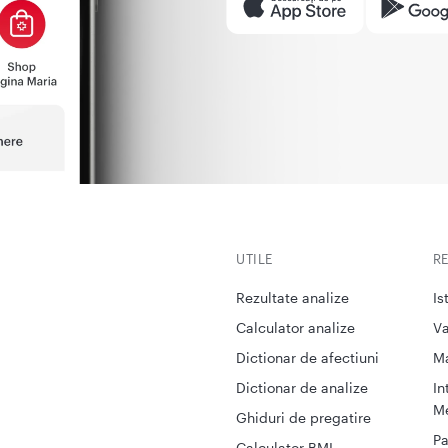
UTILE
R
Rezultate analize
Is
Calculator analize
Va
Dictionar de afectiuni
M
Dictionar de analize
In
Me
Ghiduri de pregatire
Pa
Calculator BMI