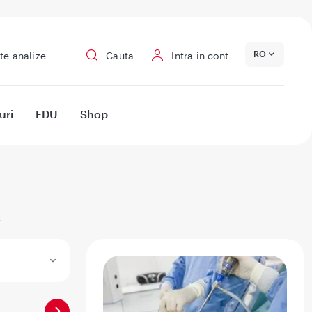
RO
te analize
Cauta
Intra in cont
uri
EDU
Shop
u