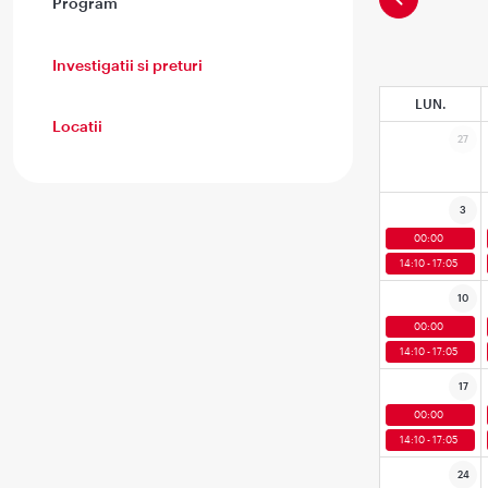
Program
Investigatii si preturi
LUN.
Locatii
27
3
00:00
14:10 - 17:05
10
00:00
14:10 - 17:05
17
00:00
14:10 - 17:05
24