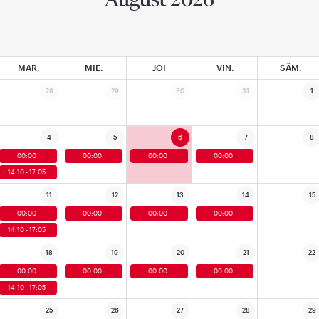
MAR.
MIE.
JOI
VIN.
SÂM.
28
29
30
31
1
4
5
6
7
8
00:00
00:00
00:00
00:00
14:10 - 17:05
11
12
13
14
15
00:00
00:00
00:00
00:00
14:10 - 17:05
18
19
20
21
22
00:00
00:00
00:00
00:00
14:10 - 17:05
25
26
27
28
29