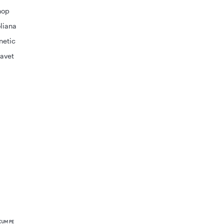
hop
liana
netic
avet