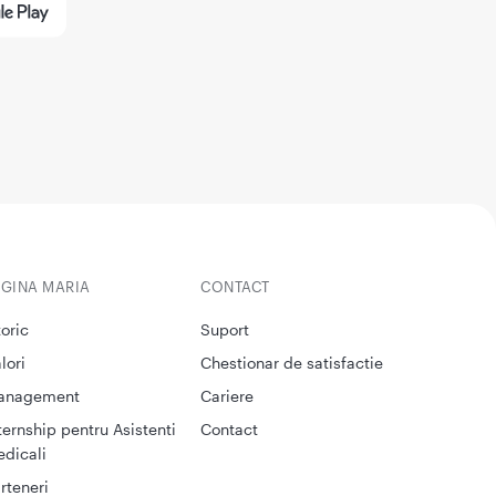
EGINA MARIA
CONTACT
toric
Suport
lori
Chestionar de satisfactie
anagement
Cariere
ternship pentru Asistenti
Contact
dicali
rteneri