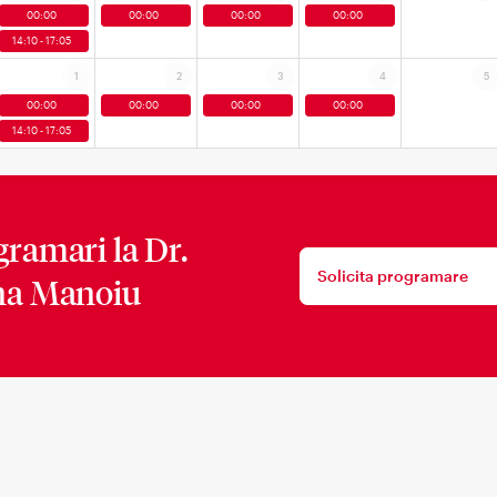
00:00
00:00
00:00
00:00
14:10 - 17:05
1
2
3
4
5
00:00
00:00
00:00
00:00
14:10 - 17:05
gramari la
Dr.
Solicita programare
na Manoiu