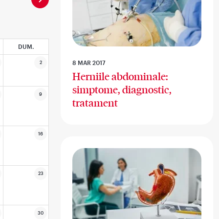
DUM.
8 MAR 2017
2
Herniile abdominale:
simptome, diagnostic,
9
tratament
16
23
30