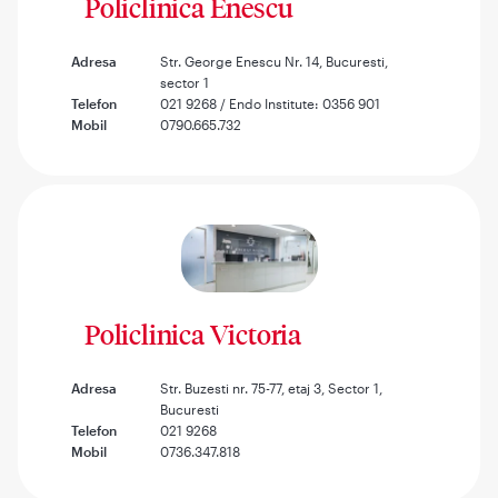
Policlinica Enescu
Adresa
Str. George Enescu Nr. 14, Bucuresti,
sector 1
Telefon
021 9268 / Endo Institute: 0356 901
Mobil
0790.665.732
Policlinica Victoria
Adresa
Str. Buzesti nr. 75-77, etaj 3, Sector 1,
Bucuresti
Telefon
021 9268
Mobil
0736.347.818